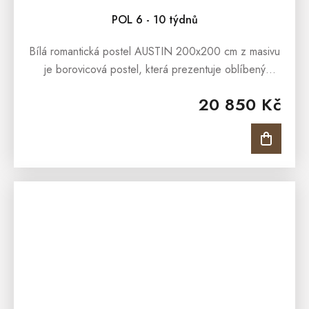
MASIVU
POL 6 - 10 týdnů
Bílá romantická postel AUSTIN 200x200 cm z masivu
je borovicová postel, která prezentuje oblíbený
romantický styl bydlení. Romantickou podobu postele
20 850 Kč
dokresluje ozdobné...