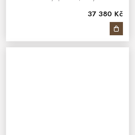
rustikálního nadčasového stylu. Postel se může pyšnit
37 380 Kč
nádherným frézováním, které...