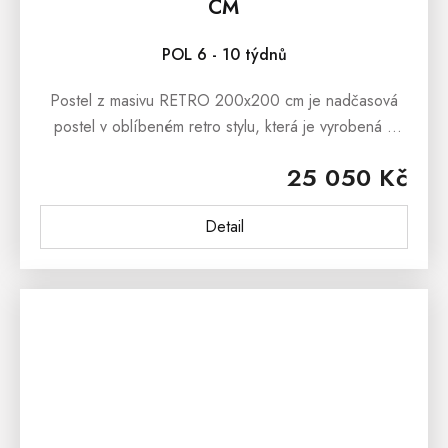
CM
POL 6 - 10 týdnů
Postel z masivu RETRO 200x200 cm je nadčasová
postel v oblíbeném retro stylu, která je vyrobená z
masivního bukového dřeva. Retro nábytek je nejen
25 050 Kč
funkční, ale také krásný a...
Detail