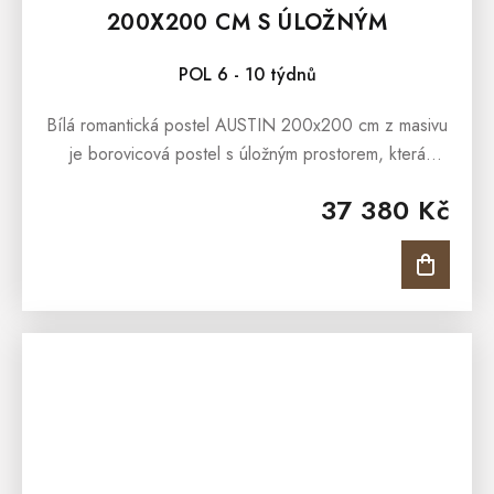
200X200 CM S ÚLOŽNÝM
PROSTOREM
POL 6 - 10 týdnů
Bílá romantická postel AUSTIN 200x200 cm z masivu
je borovicová postel s úložným prostorem, která
prezentuje oblíbený romantický styl bydlení.
37 380 Kč
Romantickou podobu postele...