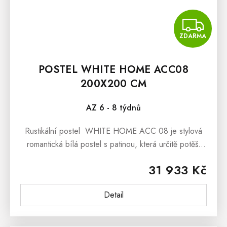
Z
ZDARMA
POSTEL WHITE HOME ACC08
200X200 CM
AZ 6 - 8 týdnů
Rustikální postel WHITE HOME ACC 08 je stylová
romantická bílá postel s patinou, která určitě potěší
všechny nadšence pro selský nábytek, či nábytek v
31 933 Kč
romantickém duchu...
Detail