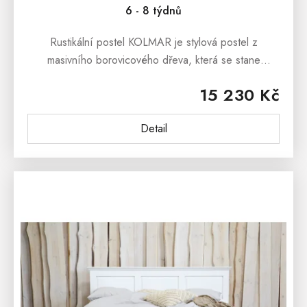
6 - 8 týdnů
Rustikální postel KOLMAR je stylová postel z
masivního borovicového dřeva, která se stane
dominantou každé ložnice.Kolekce
15 230 Kč
KOLMAR představuje nábytek inspirovaný
skandinávským...
Detail