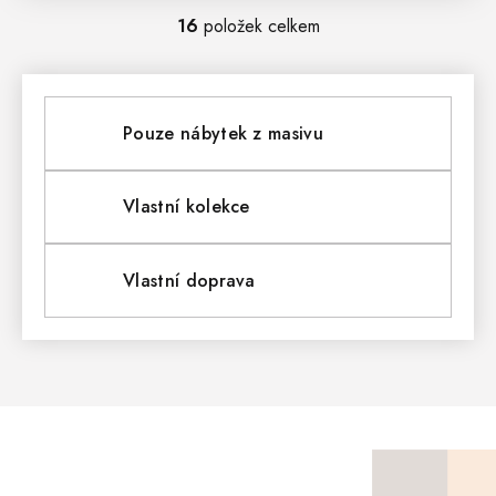
16
položek celkem
O
V
L
Pouze nábytek z masivu
Á
D
Vlastní kolekce
A
Vlastní doprava
C
Í
P
R
V
Z