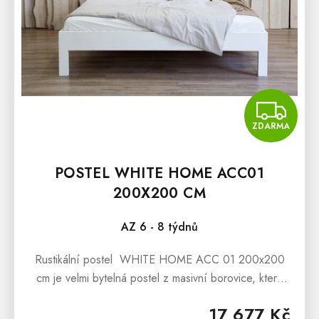
Z
ZDARMA
POSTEL WHITE HOME ACC01
200X200 CM
AZ 6 - 8 týdnů
Rustikální postel WHITE HOME ACC 01 200x200
cm je velmi bytelná postel z masivní borovice, která
bude nádherným exemplářem Vaší rustikální ložnice,
17 677 Kč
dětského i studentského...