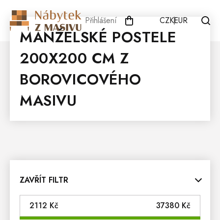
Přejít
na
Přihlášení
CZK
EUR
obsah
MANŽELSKÉ POSTELE
200X200 CM Z
BOROVICOVÉHO
MASIVU
ZAVŘÍT FILTR
2112
Kč
37380
Kč