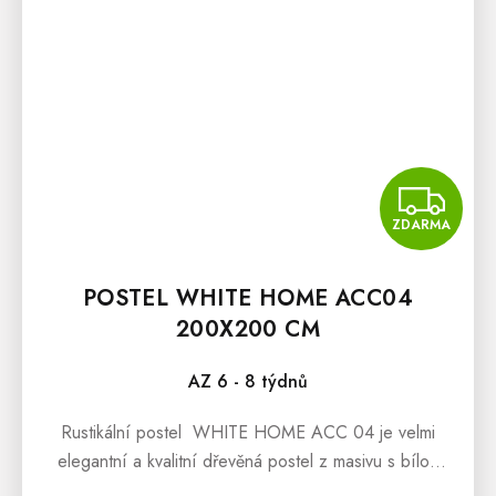
Z
ZDARMA
POSTEL WHITE HOME ACC04
200X200 CM
AZ 6 - 8 týdnů
Rustikální postel WHITE HOME ACC 04 je velmi
elegantní a kvalitní dřevěná postel z masivu s bílou
patinou, která bude výbornou volbou do interiéru