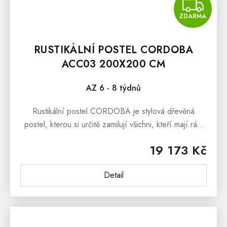
Z
ZDARMA
RUSTIKÁLNÍ POSTEL CORDOBA
ACC03 200X200 CM
AZ 6 - 8 týdnů
Rustikální postel CORDOBA je stylová dřevěná
postel, kterou si určitě zamilují všichni, kteří mají rádi
opravdu kvalitní dřevěný nábytek.Rustikální postel
19 173 Kč
CORDOBA je vyrobená z...
Detail