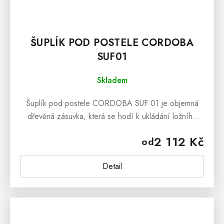
ŠUPLÍK POD POSTELE CORDOBA
SUF01
Skladem
Šuplík pod postele CORDOBA SUF 01 je objemná
dřevěná zásuvka, která se hodí k ukládání ložního
prádla nebo hraček pro děti. Šuplík pod postel se
2 112 Kč
od
hodí pod postele...
Detail