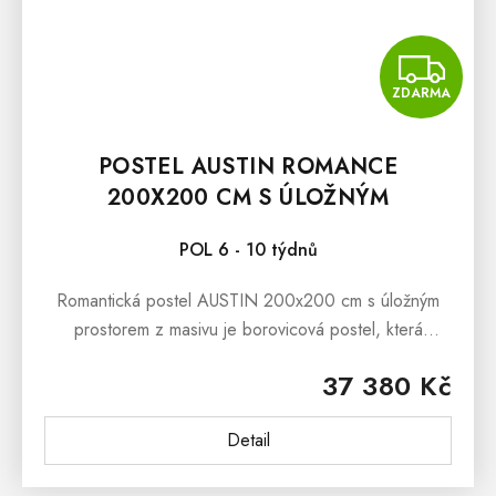
Z
ZDARMA
POSTEL AUSTIN ROMANCE
200X200 CM S ÚLOŽNÝM
PROSTOREM
POL 6 - 10 týdnů
Romantická postel AUSTIN 200x200 cm s úložným
prostorem z masivu je borovicová postel, která
prezentuje oblíbený romantický styl bydlení.
37 380 Kč
Romantickou podobu postele dokresluje...
Detail