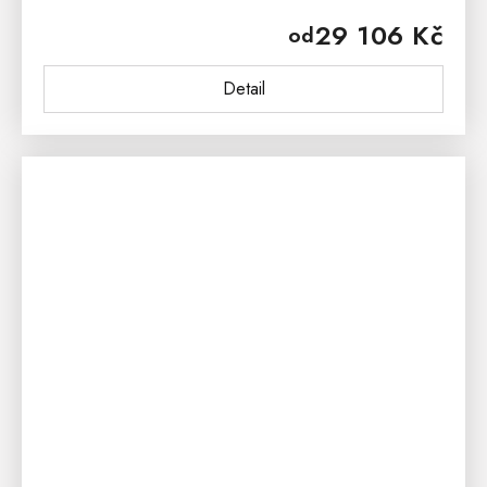
originálním designem přenese do poklidného
29 106 Kč
od
venkovského prostředí a vzpomínek...
Detail