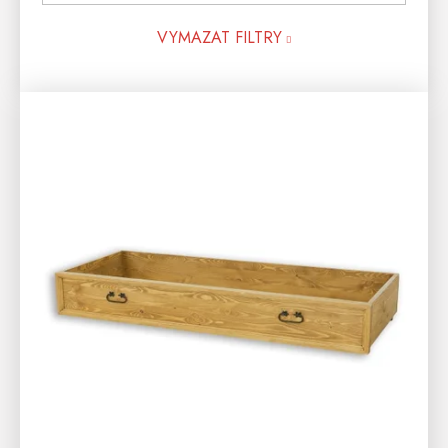
VYMAZAT FILTRY
V
Ý
P
I
S
P
R
O
D
U
K
T
Ů