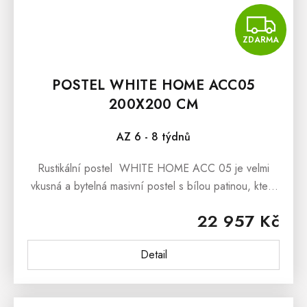
Z
ZDARMA
POSTEL WHITE HOME ACC05
200X200 CM
AZ 6 - 8 týdnů
Rustikální postel WHITE HOME ACC 05 je velmi
vkusná a bytelná masivní postel s bílou patinou, která
potěší nejen všechny milovníky nábytku ve stylu
22 957 Kč
francouzského...
Detail