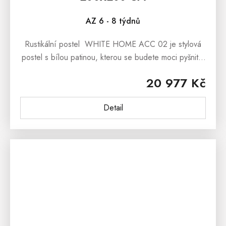
AZ 6 - 8 týdnů
Rustikální postel WHITE HOME ACC 02 je stylová
postel s bílou patinou, kterou se budete moci pyšnit v
nejen interiérech ve stylu Provence.Rustikální postel
20 977 Kč
WHITE HOME ACC 02...
Detail