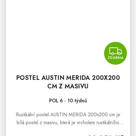
Z
ZDARMA
POSTEL AUSTIN MERIDA 200X200
CM Z MASIVU
POL 6 - 10 týdnů
Rustikální postel AUSTIN MERIDA 200x200 cm je
bílá postel z masivu, která je vrcholem rustikálního
nadčasového stylu. Postel se může pyšnit nádherným