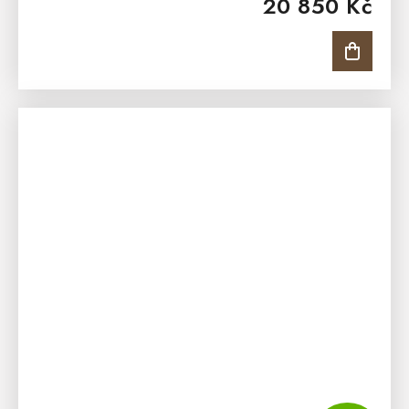
20 850 Kč
frézováním, které ozdobí...