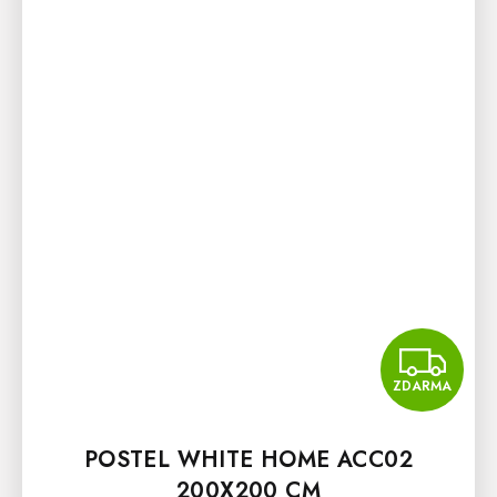
Z
ZDARMA
POSTEL WHITE HOME ACC02
200X200 CM