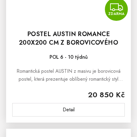
Z
ZDARMA
POSTEL AUSTIN ROMANCE
200X200 CM Z BOROVICOVÉHO
MASIVU
POL 6 - 10 týdnů
Romantická postel AUSTIN z masivu je borovicová
postel, která prezentuje oblíbený romantický styl
bydlení. Romantickou podobu postele dokresluje
20 850 Kč
ozdobné frézování na rámu...
Detail