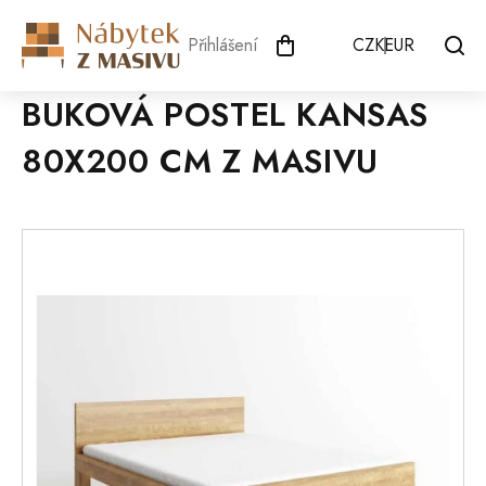
Přejít
na
Přihlášení
CZK
EUR
obsah
BUKOVÁ POSTEL KANSAS
80X200 CM Z MASIVU