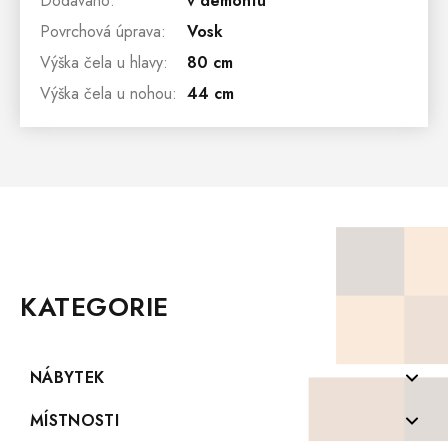
Dodáváno
:
v demontu
Povrchová úprava
:
Vosk
Výška čela u hlavy
:
80 cm
Výška čela u nohou
:
44 cm
Z
Á
P
KATEGORIE
A
T
Í
NÁBYTEK
Komody z masivu
MÍSTNOSTI