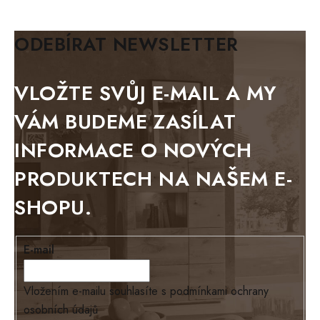
KLASIK
BIANCA
ODEBÍRAT NEWSLETTER
BLACK VELVET
METAL
VLOŽTE SVŮJ E-MAIL A MY
BELLUNO grafite
VÁM BUDEME ZASÍLAT
WESTERN
INFORMACE O NOVÝCH
BERLIN
PRODUKTECH NA NAŠEM E-
KOLMAR
SHOPU.
TOSKANIA
LOUISIANA
E-mail
Tello
Loriano
Vložením e-mailu souhlasíte s
podmínkami ochrany
osobních údajů
EXCLUSIVE