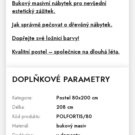
Bukový masivní nábytek pro nevšední
estetický zážitek.
Jak správně pečovat o dřevěný nábytek.
Dopřejte své ložnici barvy!
Kvalitní postel – společnice na dlouhá léta.
DOPLŇKOVÉ PARAMETRY
Kategorie
:
Postel 80x200 cm
Délka
:
208 cm
Kód produktu
:
POLFORTIS/80
Materiál
:
bukový masiv