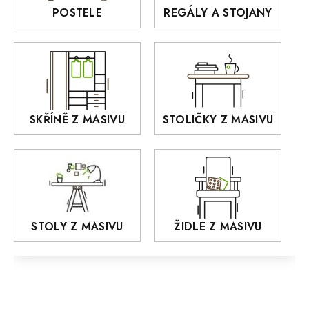
Rošty z masivu
POSTELE
REGÁLY A STOJANY
GIALO
Akce
DEJA
OLD STYLE
KANSAS
RETRO
SKŘÍNĚ Z MASIVU
STOLIČKY Z MASIVU
MONET
Praděd
OSLO
AROZZE
STOLY Z MASIVU
ŽIDLE Z MASIVU
MODERN loft
FELIX
MAZE Elite