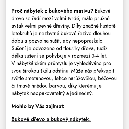
Proč nábytek z bukového masivu?
Bukové
dřevo se řadí mezí velmi tvrdé, málo pružné
avšak velmi pevné dřeviny. Díky značné hustotě
letokruhů je nezbytné bukové řezivo dlouhou
dobu a pozvolna sušit, aby nepopraskalo.
Sušení je odvozeno od tloušťky dřeva, tudíž
délka sušení se pohybuje v rozmezí 3-4 let.
V nábytkářském průmyslu je vyhledáváno pro
svou širokou škálu odstínu. Může nás překvapit
světle smetanovou, lehce narůžovělou, béžovou
či tmavě hnědou barvou, díky kterému je
nábytek neopakovatelný a jedinečný.
Mohlo by Vás zajímat:
Bukové dřevo a bukový nábytek.