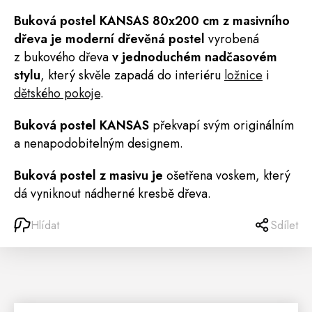
Buková
postel
KANSAS
80x200 cm z masivního
dřeva je moderní dřevěná postel
vyrobená
z bukového dřeva
v jednoduchém nadčasovém
stylu
, který skvěle zapadá do interiéru
ložnice
i
dětského pokoje
.
Buková postel KANSAS
překvapí svým originálním
a nenapodobitelným designem.
Buková postel z masivu je
ošetřena voskem, který
dá vyniknout nádherné kresbě dřeva.
Hlídat
Sdílet