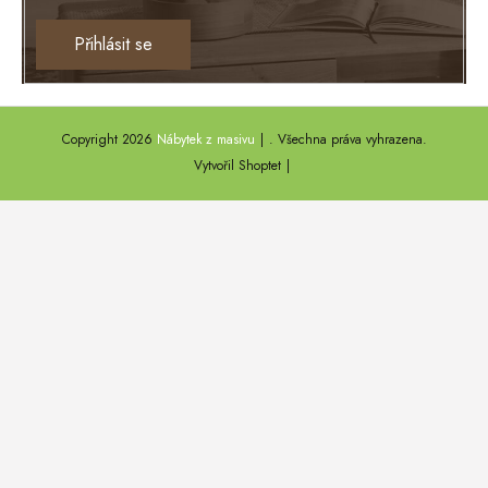
Ontario
Přihlásit se
TEXAS
ANNY
Copyright 2026
Nábytek z masivu
. Všechna práva vyhrazena.
DEL SOL
Vytvořil Shoptet
LOFT HARMONY
FARO II