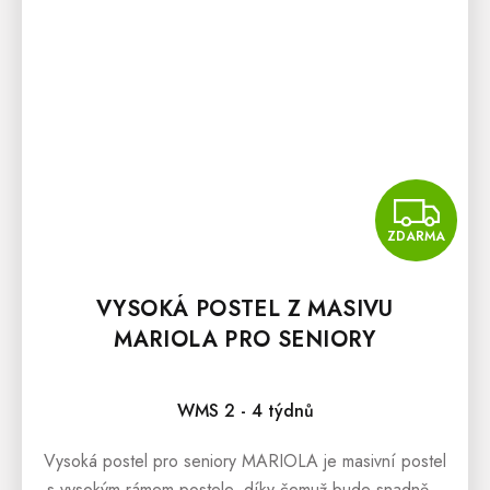
Z
ZDARMA
VYSOKÁ POSTEL Z MASIVU
MARIOLA PRO SENIORY
Průměrné hodnocení produktu je 5,0 z 5 hvězdiček.
WMS 2 - 4 týdnů
Vysoká postel pro seniory MARIOLA je masivní postel
s vysokým rámem postele, díky čemuž bude snadnější