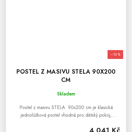
–10 %
POSTEL Z MASIVU STELA 90X200
CM
Skladem
Postel z masivu STELA 90x200 cm je klasická
jednolůžková postel vhodná pro dětský pokoj,
studentský pokoj anebo pro interiéry penzionů či
4 041 Kč
hotelových pokojů. Postel z masivu...