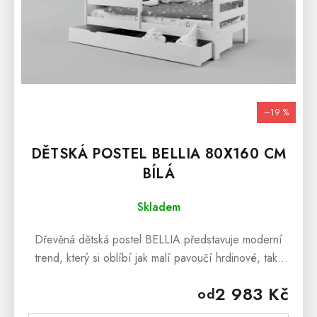
–19 %
DĚTSKÁ POSTEL BELLIA 80X160 CM
BÍLÁ
Skladem
Dřevěná dětská postel BELLIA představuje moderní
trend, který si oblíbí jak malí pavoučí hrdinové, tak i
princezny. Tato pečlivě vyrobená postel je zhotovena
2 983 Kč
od
z borovicového...