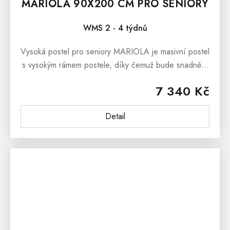
MARIOLA 90X200 CM PRO SENIORY
WMS 2 - 4 týdnů
Vysoká postel pro seniory MARIOLA je masivní postel
s vysokým rámem postele, díky čemuž bude snadnější
ulehání a vstávání z postele. Postel z masivu
7 340 Kč
MARIOLA je ručně...
Detail