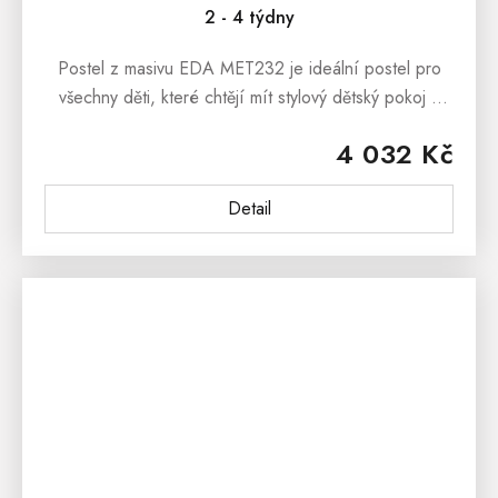
2 - 4 týdny
Postel z masivu EDA MET232 je ideální postel pro
všechny děti, které chtějí mít stylový dětský pokoj a
zároveň je ideální manželská postel. Postel z masivu
4 032 Kč
EDA...
Detail