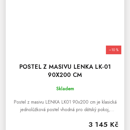
–10 %
POSTEL Z MASIVU LENKA LK-01
90X200 CM
Skladem
Postel z masivu LENKA LK01 90x200 cm je klasická
jednolůžková postel vhodná pro dětský pokoj,
studentský pokoj anebo pro interiéry penzionů či
3 145 Kč
hotelových pokojů. Postel z...