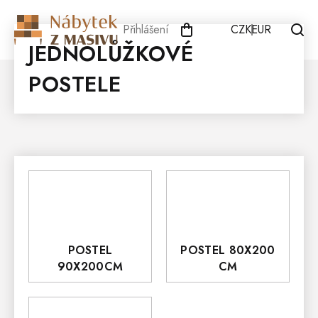
Přejít
na
Přihlášení
CZK
EUR
obsah
JEDNOLŮŽKOVÉ
POSTELE
POSTEL
POSTEL 80X200
90X200CM
CM