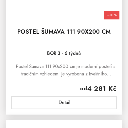
–10 %
POSTEL ŠUMAVA 111 90X200 CM
BOR 3 - 6 týdnů
Postel Šumava 111 90x200 cm je moderní postelí s
tradičním vzhledem. Je vyrobena z kvalitního
borovicového masívu. Součástí postele je laťkový
4 281 Kč
od
rošt. Postel Šumava 111...
Detail