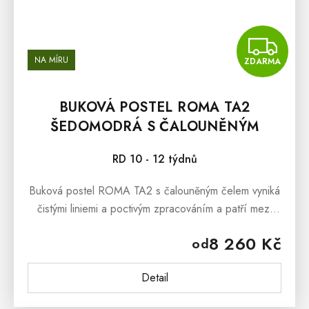
Z
NA MÍRU
ZDARMA
BUKOVÁ POSTEL ROMA TA2
ŠEDOMODRÁ S ČALOUNĚNÝM
ČELEM
RD 10 - 12 týdnů
Buková postel ROMA TA2 s čalouněným čelem vyniká
čistými liniemi a poctivým zpracováním a patří mezi
kvalitní postele z masivu. Součástí je rošt v ceně –
8 260 Kč
od
stačí už jen zvolit...
Detail