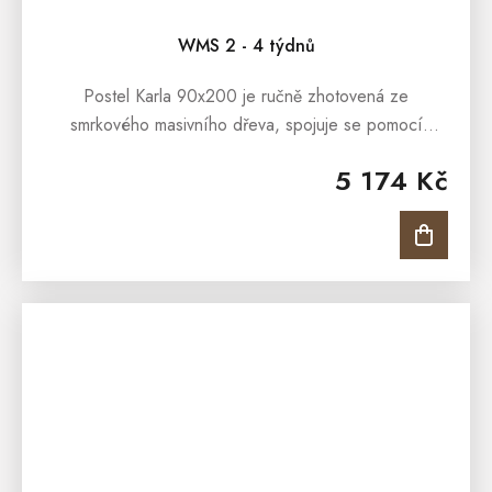
WMS 2 - 4 týdnů
Postel Karla 90x200 je ručně zhotovená ze
smrkového masivního dřeva, spojuje se pomocí
kvalitních mosazných šroubů a dřevěných kolíků.
5 174 Kč
Postel Karla 90x200 je ošetřena lakem,...