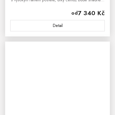
ulehání a vstávání z postele. Postel z masivu
7 340 Kč
od
MARIOLA je ručně...
Detail