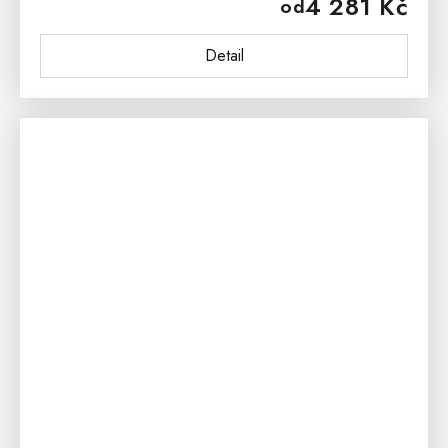
4 281 Kč
od
dodáváme včetně...
Detail