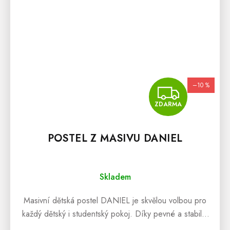
–10 %
ZDA
ZDARMA
POSTEL Z MASIVU DANIEL
Skladem
Masivní dětská postel DANIEL je skvělou volbou pro
každý dětský i studentský pokoj. Díky pevné a stabilní
konstrukci budete mít jistotu, že bude sloužit mnoho