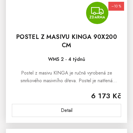
–10 %
ZDA
ZDARMA
POSTEL Z MASIVU KINGA 90X200
CM
WMS 2 - 4 týdnů
Postel z masivu KINGA je ručně vyrobená ze
smrkového masivního dřeva. Postel je natřená
ekologickým lakem, který je ředěný vodou. Postel z
6 173 Kč
masivu KINGA je...
Detail