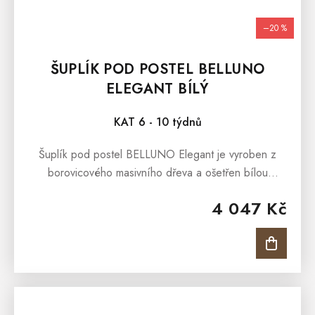
–20 %
ŠUPLÍK POD POSTEL BELLUNO
ELEGANT BÍLÝ
KAT 6 - 10 týdnů
Šuplík pod postel BELLUNO Elegant je vyroben z
borovicového masivního dřeva a ošetřen bílou
barvou. Šuplík je vhodný k postelím z kolekce
4 047 Kč
Belluno. Šuplík pod postel BELLUNO...