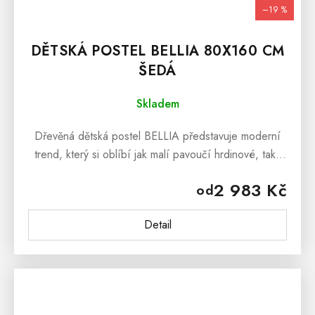
–19 %
DĚTSKÁ POSTEL BELLIA 80X160 CM
ŠEDÁ
Skladem
Dřevěná dětská postel BELLIA představuje moderní
trend, který si oblíbí jak malí pavoučí hrdinové, tak i
princezny. Tato pečlivě vyrobená postel je zhotovena
2 983 Kč
od
z borovicového...
Detail