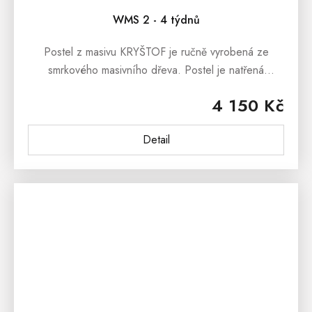
WMS 2 - 4 týdnů
Postel z masivu KRYŠTOF je ručně vyrobená ze
smrkového masivního dřeva. Postel je natřená
ekologickým lakem, který je ředěný vodou. Postel z
4 150 Kč
masivu KRYŠTOF je ošetřena...
Detail