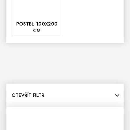
POSTEL 100X200
CM
OTEVŘÍT FILTR
V
Ý
P
I