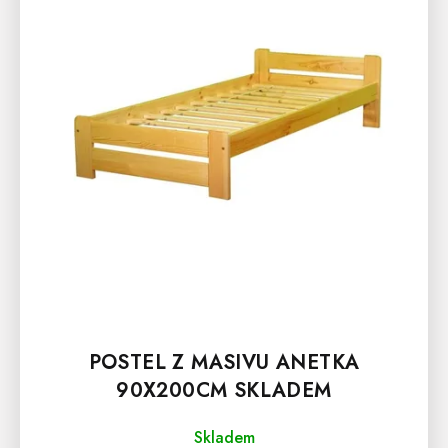
S
P
R
O
D
U
K
T
Ů
POSTEL Z MASIVU ANETKA
90X200CM SKLADEM
Skladem