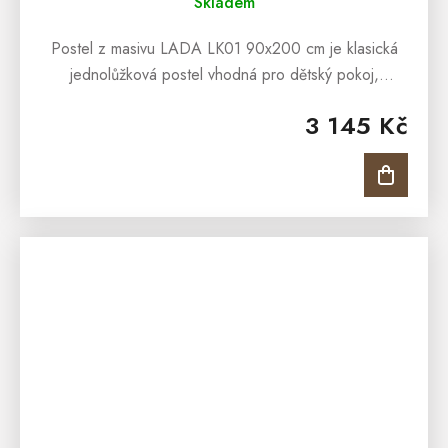
Skladem
Postel z masivu LADA LK01 90x200 cm je klasická
jednolůžková postel vhodná pro dětský pokoj,
studentský pokoj anebo pro interiéry penzionů či
3 145 Kč
hotelových pokojů. Postel z masivu...