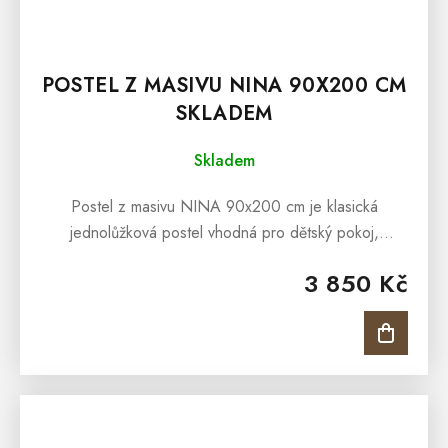
POSTEL Z MASIVU NINA 90X200 CM
SKLADEM
Skladem
Postel z masivu NINA 90x200 cm je klasická
jednolůžková postel vhodná pro dětský pokoj,
studentský pokoj anebo pro interiéry penzionů či
3 850 Kč
hotelových pokojů. Postel z masivu NINA...