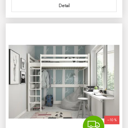
Detail
–10 %
ZDA