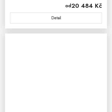
20 484 Kč
od
z masivního...
Detail