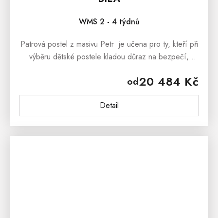
WMS 2 - 4 týdnů
Patrová postel z masivu Petr je učena pro ty, kteří při
výběru dětské postele kladou důraz na bezpečí,
spolehlivost a praktičnost. Postel je vyrobená
20 484 Kč
od
z masivního...
Detail