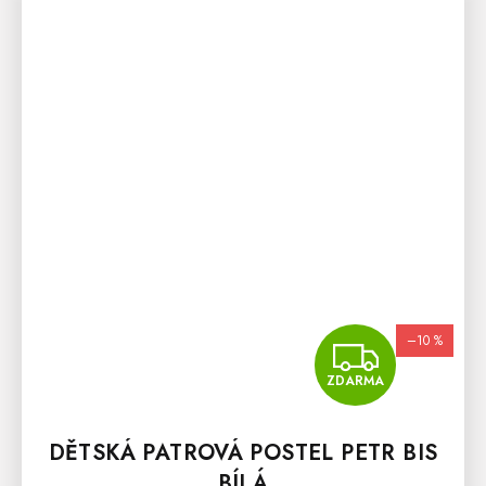
–10 %
ZDA
ZDARMA
DĚTSKÁ PATROVÁ POSTEL PETR BIS
BÍLÁ