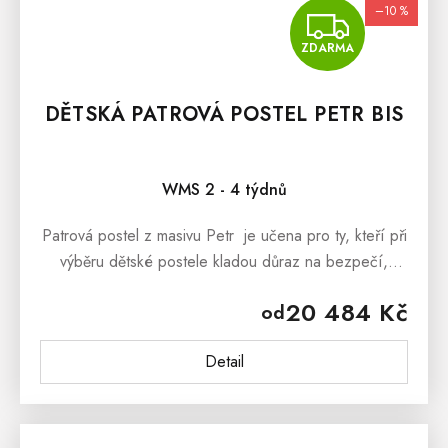
–10 %
ZDA
ZDARMA
DĚTSKÁ PATROVÁ POSTEL PETR BIS
WMS 2 - 4 týdnů
Patrová postel z masivu Petr je učena pro ty, kteří při
výběru dětské postele kladou důraz na bezpečí,
spolehlivost a praktičnost. Postel je vyrobená
20 484 Kč
od
z masivního...
Detail