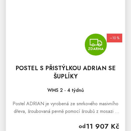
–10 %
ZDA
ZDARMA
POSTEL S PŘISTÝLKOU ADRIAN SE
ŠUPLÍKY
WMS 2 - 4 týdnů
Postel ADRIAN je vyrobená ze smrkového masivního
dřeva, šroubovaná pevně pomocí šroubů z mosazi a
dřevěných kolíčků. Postel má dvě přistýlku a dvě
11 907 Kč
od
hluboké a prostorné zásuvky na...