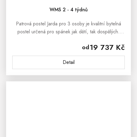
WMS 2 - 4 týdnů
Patrová postel Jarda pro 3 osoby je kvalitní bytelná
postel určená pro spánek jak dětí, tak dospělých.
Postel je zhotovená ze smrkového masivního dřeva a
19 737 Kč
od
spojuje se pomocí...
Detail