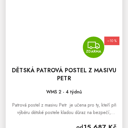
–10 %
ZDA
ZDARMA
DĚTSKÁ PATROVÁ POSTEL Z MASIVU
PETR
WMS 2 - 4 týdnů
Patrová postel z masivu Petr je učena pro ty, kteří při
výběru dětské postele kladou důraz na bezpečí,
spolehlivost a praktičnost. Postel je vyrobená
15 687 Kč
od
z masivního...