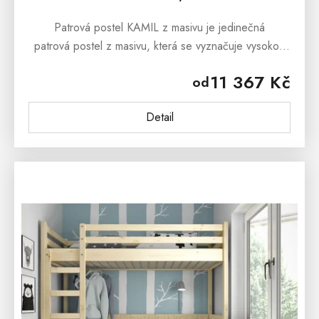
Patrová postel KAMIL z masivu je jedinečná
patrová postel z masivu, která se vyznačuje vysokou
praktičností použití. Díky svému designu jej mohou
11 367 Kč
od
používat děti,...
Detail