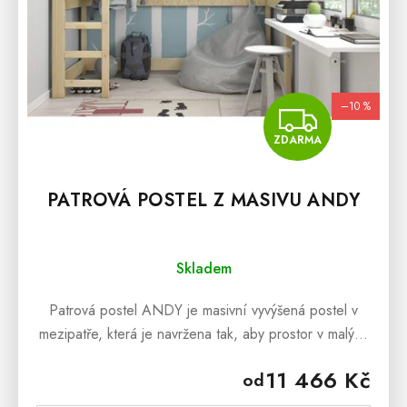
–10 %
ZDA
ZDARMA
PATROVÁ POSTEL Z MASIVU ANDY
Skladem
Patrová postel ANDY je masivní vyvýšená postel v
mezipatře, která je navržena tak, aby prostor v malých
místnostech mohl být maximálně využit. Patrová
11 466 Kč
od
postel ANDY je...