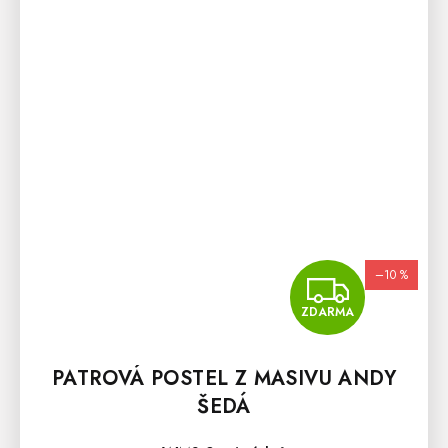
–10 %
ZDA
ZDARMA
PATROVÁ POSTEL Z MASIVU ANDY
ŠEDÁ