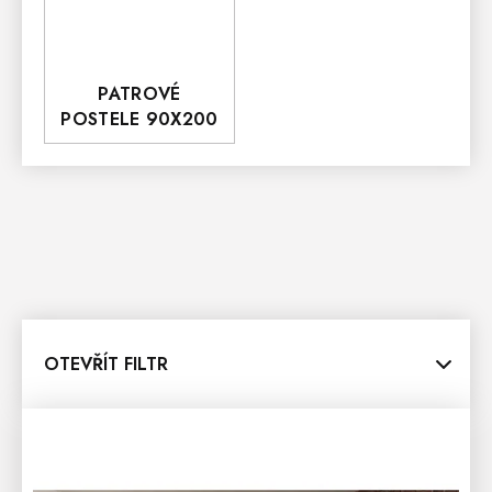
PATROVÉ
POSTELE 90X200
OTEVŘÍT FILTR
V
Ý
P
I