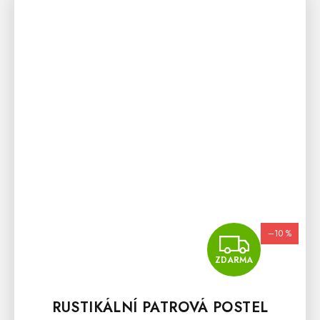
–10 %
ZDA
ZDARMA
RUSTIKÁLNÍ PATROVÁ POSTEL