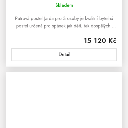
Skladem
Patrová postel Jarda pro 3 osoby je kvalitní bytelná
postel určená pro spánek jak dětí, tak dospělých.
Postel je zhotovená ze smrkového masivního dřeva a
15 120 Kč
spojuje se pomocí...
Detail