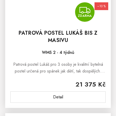
–10 %
ZDA
ZDARMA
PATROVÁ POSTEL LUKÁŠ BIS Z
MASIVU
WMS 2 - 4 týdnů
Patrová postel Lukáš pro 3 osoby je kvalitní bytelná
postel určená pro spánek jak dětí, tak dospělých.
Postel je zhotovená ze smrkového masivního dřeva a
21 375 Kč
spojuje se pomocí...
Detail