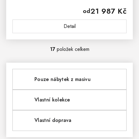
stůl, knihovnu a šuplík, bez zbytečného nároku na
21 987 Kč
od
prostor....
Detail
17
položek celkem
O
V
L
Pouze nábytek z masivu
Á
D
Vlastní kolekce
A
Vlastní doprava
C
Í