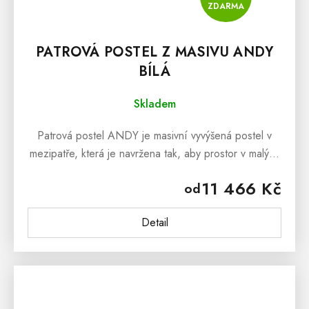
ZDARMA
PATROVÁ POSTEL Z MASIVU ANDY
BÍLÁ
Skladem
Patrová postel ANDY je masivní vyvýšená postel v
mezipatře, která je navržena tak, aby prostor v malých
místnostech mohl být maximálně využit. Patrová
11 466 Kč
od
postel ANDY je...
Detail