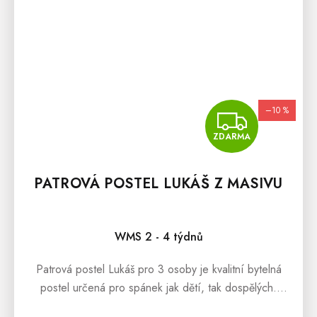
–10 %
ZDA
ZDARMA
PATROVÁ POSTEL LUKÁŠ Z MASIVU
WMS 2 - 4 týdnů
Patrová postel Lukáš pro 3 osoby je kvalitní bytelná
postel určená pro spánek jak dětí, tak dospělých.
Postel je zhotovená ze smrkového masivního dřeva a