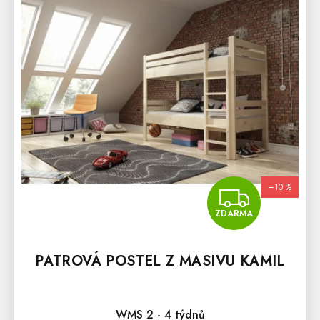
S
P
R
O
D
U
K
T
Ů
–10 %
ZDA
ZDARMA
PATROVÁ POSTEL Z MASIVU KAMIL
WMS 2 - 4 týdnů