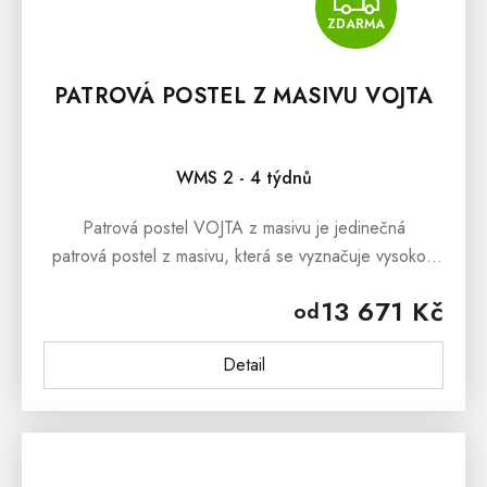
ZDA
ZDARMA
PATROVÁ POSTEL Z MASIVU VOJTA
WMS 2 - 4 týdnů
Patrová postel VOJTA z masivu je jedinečná
patrová postel z masivu, která se vyznačuje vysokou
praktičností použití. Díky svému designu jej mohou
13 671 Kč
od
používat děti,...
Detail