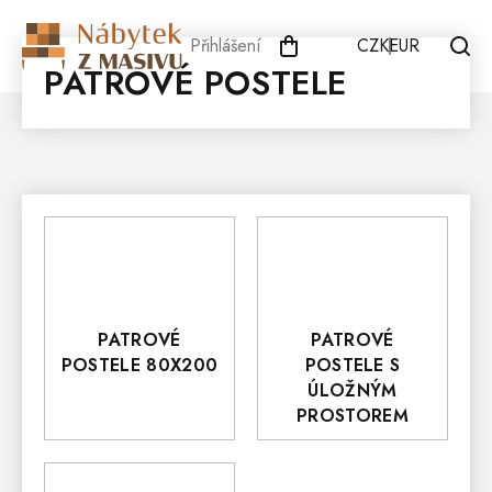
Přejít
na
Přihlášení
CZK
EUR
obsah
PATROVÉ POSTELE
PATROVÉ
PATROVÉ
POSTELE 80X200
POSTELE S
ÚLOŽNÝM
PROSTOREM