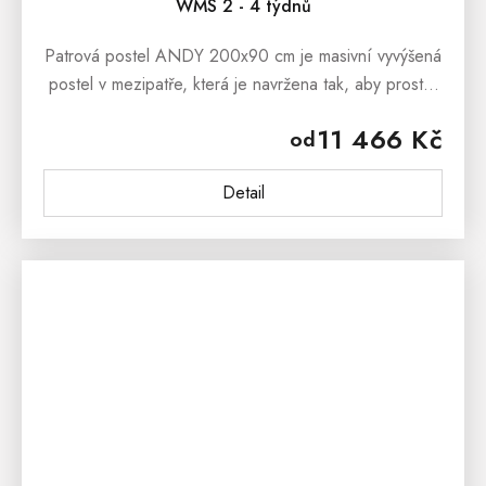
WMS 2 - 4 týdnů
Patrová postel ANDY 200x90 cm je masivní vyvýšená
postel v mezipatře, která je navržena tak, aby prostor
v malých místnostech mohl být maximálně využit.
11 466 Kč
od
Patrová...
Detail