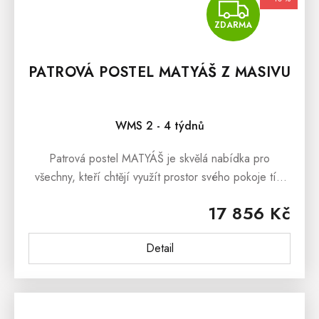
ZDA
ZDARMA
PATROVÁ POSTEL MATYÁŠ Z MASIVU
WMS 2 - 4 týdnů
Patrová postel MATYÁŠ je skvělá nabídka pro
všechny, kteří chtějí využít prostor svého pokoje tím
nejlepším možným způsobem. Patrová 3 osobová
17 856 Kč
postel Vám, díky výsuvnému lůžku,...
Detail