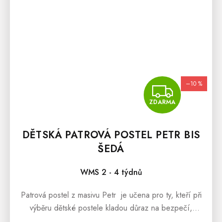
–10 %
ZDA
ZDARMA
DĚTSKÁ PATROVÁ POSTEL PETR BIS
ŠEDÁ
WMS 2 - 4 týdnů
Patrová postel z masivu Petr je učena pro ty, kteří při
výběru dětské postele kladou důraz na bezpečí,
spolehlivost a praktičnost. Postel je vyrobená