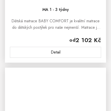
MA 1 - 3 týdny
Dětská matrace BABY COMFORT je kvalitní matrace
do dětských postýlek pro naše nejmenší. Matrace je
vyrobena ze studené pěny s bioaktivním potahem
2 102 Kč
od
proti roztočům a...
Detail