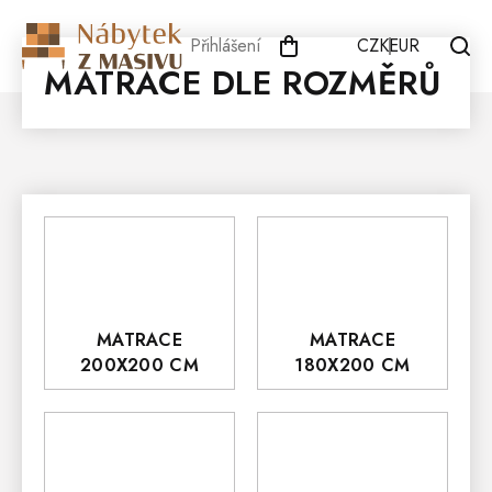
Přejít
na
Přihlášení
CZK
EUR
obsah
MATRACE DLE ROZMĚRŮ
MATRACE
MATRACE
200X200 CM
180X200 CM