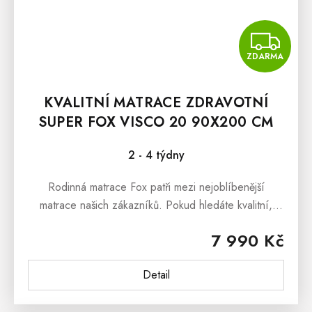
Z
ZDARMA
KVALITNÍ MATRACE ZDRAVOTNÍ
SUPER FOX VISCO 20 90X200 CM
2 - 4 týdny
Rodinná matrace Fox patři mezi nejoblíbenější
matrace našich zákazníků. Pokud hledáte kvalitní,
českou a cenově dostupnou matraci s vynikajícími
7 990 Kč
ortopedickými vlastnostmi, tak...
Detail