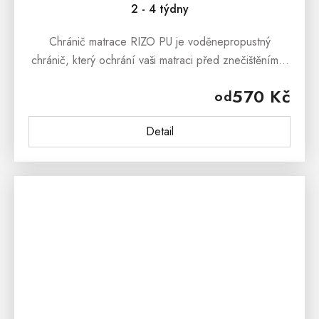
2 - 4 týdny
Chránič matrace RIZO PU je voděnepropustný
chránič, který ochrání vaši matraci před znečištěním a
mechanickým poškozením, a tím prodlouží životnost
570 Kč
od
matrace. Chránič díky gumovým...
Detail