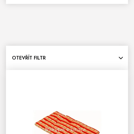
OTEVŘÍT FILTR
V
Ý
P
I
S
P
R
O
D
U