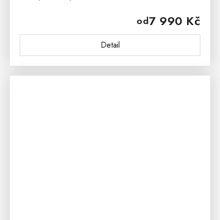
hledáte kvalitní, českou a cenově dostupnou matraci
7 990 Kč
od
s vynikajícími ortopedickými...
Detail