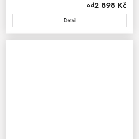
2 898 Kč
od
mimořádné pohodlí a...
Detail