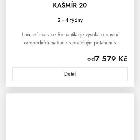
KAŠMÍR 20
2 - 4 týdny
Luxusní matrace Romantika je vysoká robustní
ortopedická matrace s pratelným potahem s
kašmírovými vlákny, vhodná pro alergiky.
7 579 Kč
od
Detail