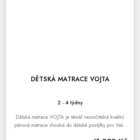
DĚTSKÁ MATRACE VOJTA
2 - 4 týdny
Dětská matrace VOJTA je téměř nezničitelná kvalitní
pěnová matrace vhodná do dětské postýlky pro Vaše
nejmenší.Dětská matrace VOJTA je vhodná pro použití