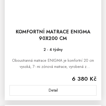
KOMFORTNÍ MATRACE ENIGMA
90X200 CM
2 - 4 týdny
Oboustranná matrace ENIGMA je komfortní 20 cm
vysoká, 7- mi zónová matrace, vyrobená z
prodyšných, pružných a houževnatých pěn
6 380 Kč
Flexifoam®. Tato Partnerská matrace s vynikajícími...
Detail