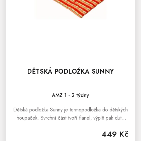
K
T
Ů
DĚTSKÁ PODLOŽKA SUNNY
AMZ 1 - 2 týdny
Dětská podložka Sunny je termopodložka do dětských
houpaček. Svrchní část tvoří flanel, výplň pak duté
vlákno.Dětskou podložku Sunny oceníte hlavně tehdy,
449 Kč
když potřebujete, aby...