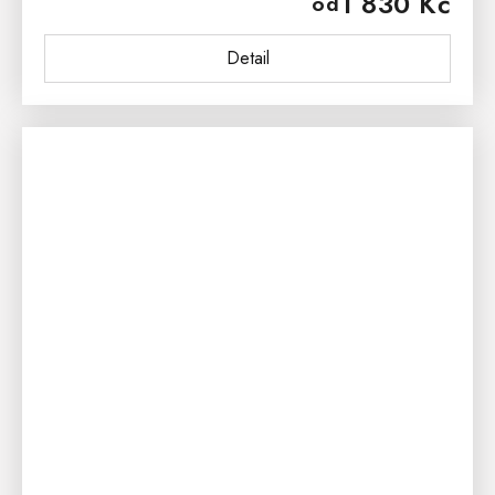
1 830 Kč
od
s monitorem dechu...
Detail