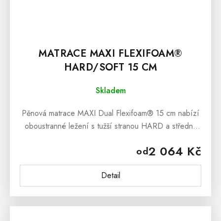
MATRACE MAXI FLEXIFOAM®
HARD/SOFT 15 CM
Skladem
Pěnová matrace MAXI Dual Flexifoam® 15 cm nabízí
oboustranné ležení s tužší stranou HARD a středně
tuhou stranou SOFT. Díky profilovaným pěnám,
2 064 Kč
od
stabilnímu jádru a potahu...
Detail