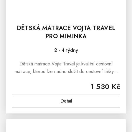
DĚTSKÁ MATRACE VOJTA TRAVEL
PRO MIMINKA
2 - 4 týdny
Dětská matrace Vojta Travel je kvalitní cestovní
matrace, kterou lze nadno složit do cestovní tašky s
uchem. Taška je součástí balení.Dětská matrace Vojta
1 530 Kč
Travel je vhodná do...
Detail