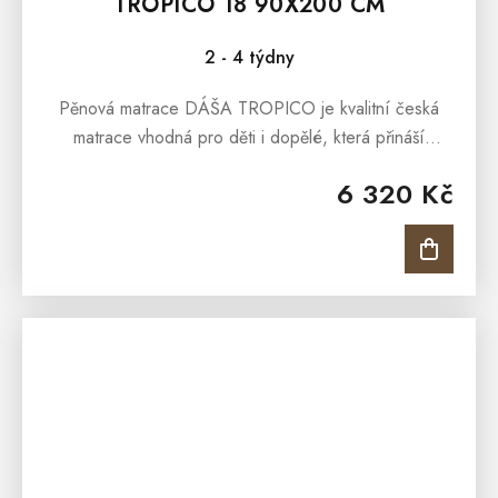
TROPICO 18 90X200 CM
2 - 4 týdny
Pěnová matrace DÁŠA TROPICO je kvalitní česká
matrace vhodná pro děti i dopělé, která přináší
pocitově měkké ležení a vynikající ortopedické
6 320 Kč
vlastnosti.Pěnová matrace DÁŠA...