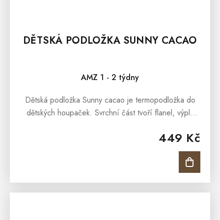
DĚTSKÁ PODLOŽKA SUNNY CACAO
AMZ 1 - 2 týdny
Dětská podložka Sunny cacao je termopodložka do
dětských houpaček. Svrchní část tvoří flanel, výplň
pak duté vlákno.Dětskou podložku Sunny cacao
449 Kč
oceníte hlavně tehdy, když...