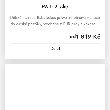
MA 1 - 3 týdny
Dětská matrace Baby kokos je kvalitní pěnová matrace
do dětské postýlky, vyrobena z PUR pěny a kokosové
desky, která zajití prodyšnost matrace a dokonalou
1 819 Kč
od
hygienu, pro naše...
Detail