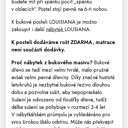
budete mít při spánku pocit „spánku
v oblacích“. Postel stojí pevně na 6-ti nohou.
K bukové posteli LOUISIANA je možno
zakoupit i další
nábytek
LOUSIANA
.
K posteli dodáváme
rošt
ZDARMA,
matrace
není součástí dodávky.
Proč nábytek z bukového masivu?
Bukové
dřevo se řadí mezí velmi tvrdé, málo pružné
avšak velmi pevné dřeviny. Díky značné hustotě
letokruhů je nezbytné bukové řezivo dlouhou
dobu a pozvolna sušit, aby nepopraskalo.
Sušení je odvozeno od tloušťky dřeva, tudíž
délka sušení se pohybuje v rozmezí 3-4 let.
V nábytkářském průmyslu je vyhledáváno pro
svou širokou škálu odstínu. Může nás překvapit