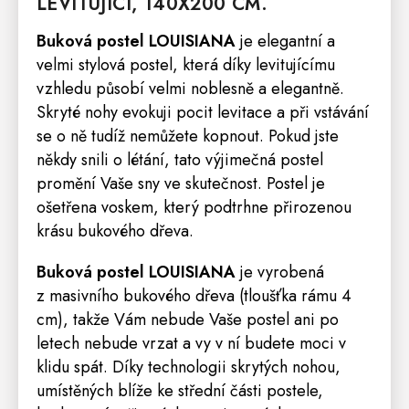
LEVITUJÍCÍ, 140X200 CM.
Buková postel LOUISIANA
je elegantní a
velmi stylová postel, která díky levitujícímu
vzhledu působí velmi noblesně a elegantně.
Skryté nohy evokuji pocit levitace a při vstávání
se o ně tudíž nemůžete kopnout. Pokud jste
někdy snili o létání, tato výjimečná postel
promění Vaše sny ve skutečnost. Postel je
ošetřena voskem, který podtrhne přirozenou
krásu bukového dřeva.
Buková postel LOUISIANA
je vyrobená
z masivního bukového dřeva (tloušťka rámu 4
cm), takže Vám nebude Vaše postel ani po
letech nebude vrzat a vy v ní budete moci v
klidu spát. Díky technologii skrytých nohou,
umístěných blíže ke střední části postele,