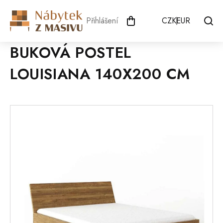
Přejít
na
Přihlášení
CZK
EUR
obsah
BUKOVÁ POSTEL
LOUISIANA 140X200 CM