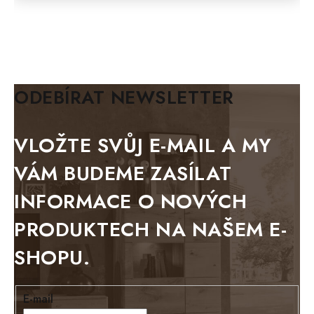
FELIX
MAZE Elite
KLASIK
BIANCA
ODEBÍRAT NEWSLETTER
BLACK VELVET
METAL
VLOŽTE SVŮJ E-MAIL A MY
BELLUNO grafite
VÁM BUDEME ZASÍLAT
WESTERN
INFORMACE O NOVÝCH
BERLIN
PRODUKTECH NA NAŠEM E-
KOLMAR
SHOPU.
TOSKANIA
LOUISIANA
E-mail
Tello