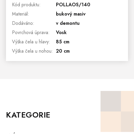
Kód produktu
:
POLLAOS/140
Materiál
:
bukový masiv
Dodáváno
:
v demontu
Povrchová úprava
:
Vosk
Výška čela u hlavy
:
85 cm
Výška čela u nohou
:
20 cm
Z
Á
P
KATEGORIE
A
T
Í