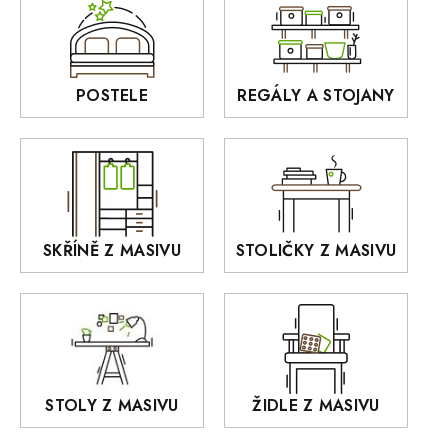
Sedací soupravy
BORA
Interiérové osvětlení
BELLUNO Elegante
Rošty z masivu
POSTELE
REGÁLY A STOJANY
GIALO
Akce
DEJA
OLD STYLE
KANSAS
RETRO
SKŘÍNĚ Z MASIVU
STOLIČKY Z MASIVU
MONET
Praděd
OSLO
AROZZE
STOLY Z MASIVU
ŽIDLE Z MASIVU
MODERN loft