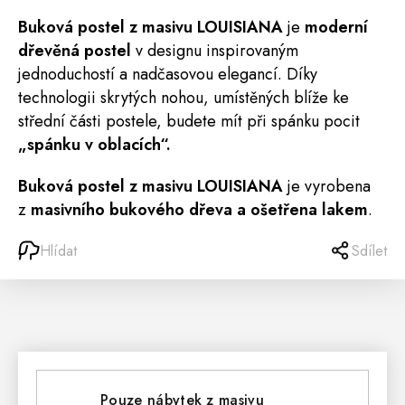
Buková
postel
z masivu LOUISIANA
je
moderní
dřevěná postel
v designu inspirovaným
jednoduchostí a nadčasovou elegancí. Díky
technologii skrytých nohou, umístěných blíže ke
střední části postele, budete mít při spánku pocit
„spánku v oblacích“.
Buková postel z masivu LOUISIANA
je vyrobena
z
masivního bukového dřeva a ošetřena lakem
.
Hlídat
Sdílet
Pouze nábytek z masivu