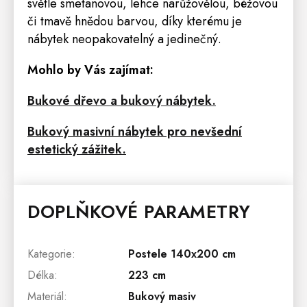
světle smetanovou, lehce narůžovělou, béžovou
či tmavě hnědou barvou, díky kterému je
nábytek neopakovatelný a jedinečný.
Mohlo by Vás zajímat:
Bukové dřevo a bukový nábytek.
Bukový masivní nábytek pro nevšední
estetický zážitek.
DOPLŇKOVÉ PARAMETRY
Kategorie
:
Postele 140x200 cm
Délka
:
223 cm
Materiál
:
Bukový masiv