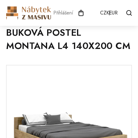
Přejít
na
Přihlášení
CZK
EUR
obsah
BUKOVÁ POSTEL
MONTANA L4 140X200 CM