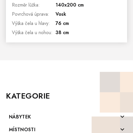
Rozměr lůžka
:
140x200 cm
Povrchová úprava
:
Vosk
Výška čela u hlavy
:
76 cm
Výška čela u nohou
:
38 cm
Z
Á
P
KATEGORIE
A
T
Í
NÁBYTEK
Komody z masivu
MÍSTNOSTI