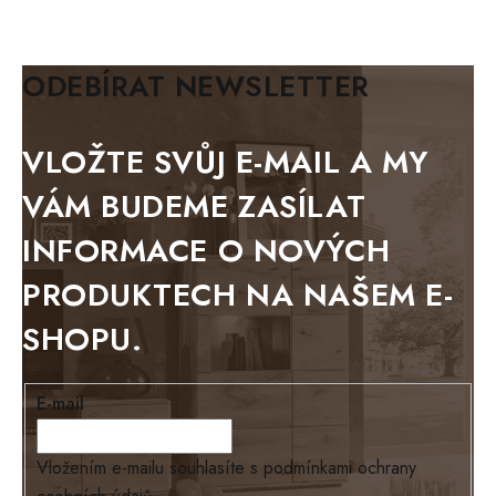
KLASIK
BIANCA
ODEBÍRAT NEWSLETTER
BLACK VELVET
METAL
VLOŽTE SVŮJ E-MAIL A MY
BELLUNO grafite
VÁM BUDEME ZASÍLAT
WESTERN
INFORMACE O NOVÝCH
BERLIN
PRODUKTECH NA NAŠEM E-
KOLMAR
SHOPU.
TOSKANIA
LOUISIANA
E-mail
Tello
Loriano
Vložením e-mailu souhlasíte s
podmínkami ochrany