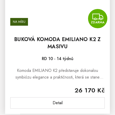
Z
NA MÍRU
ZDARMA
BUKOVÁ KOMODA EMILIANO K2 Z
MASIVU
RD 10 - 14 týdnů
Komoda EMILIANO K2 představuje dokonalou
symbiózu elegance a praktičnosti, která se stane
ozdobou každé místnosti. Tento kus nábytku z
26 170 Kč
pravého bukového masivu v sobě skrývá...
Detail