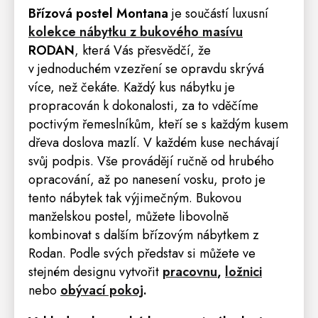
Břízová postel
Montana
je součástí luxusní
kolekce nábytku z bukového masívu
RODAN
, která Vás přesvědčí, že
v jednoduchém vzezření se opravdu skrývá
více, než čekáte. Každý kus nábytku je
propracován k dokonalosti, za to vděčíme
poctivým řemeslníkům, kteří se s každým kusem
dřeva doslova mazlí. V každém kuse nechávají
svůj podpis. Vše provádějí ručně od hrubého
opracování, až po nanesení vosku, proto je
tento nábytek tak výjimečným. Bukovou
manželskou postel, můžete libovolně
kombinovat s dalším břízovým nábytkem z
Rodan. Podle svých představ si můžete ve
stejném designu vytvořit
pracovnu
,
ložnici
nebo
obývací pokoj
.