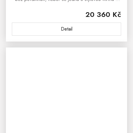
masivu, která bude dominantou každého interiéru.
20 360 Kč
Prosklená vitrína CORRADO...
Detail