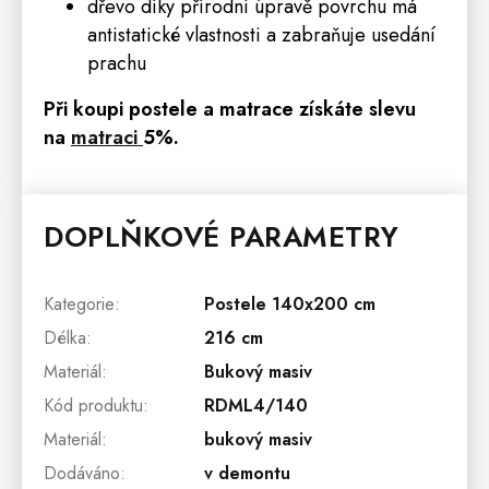
dřevo díky přírodní úpravě povrchu má
antistatické vlastnosti a zabraňuje usedání
prachu
Při koupi postele a matrace získáte slevu
na
matraci
5
%
.
DOPLŇKOVÉ PARAMETRY
Kategorie
:
Postele 140x200 cm
Délka
:
216 cm
Materiál
:
Bukový masiv
Kód produktu
:
RDML4/140
Materiál
:
bukový masiv
Dodáváno
:
v demontu