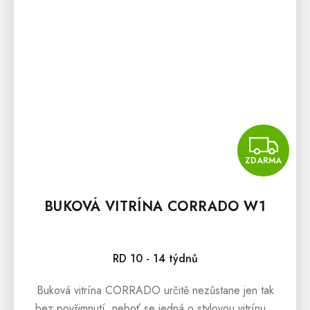
Z
ZDARMA
BUKOVÁ VITRÍNA CORRADO W1
RD 10 - 14 týdnů
Buková vitrína CORRADO určitě nezůstane jen tak
bez povšimnutí, neboť se jedná o stylovou vitrínu z