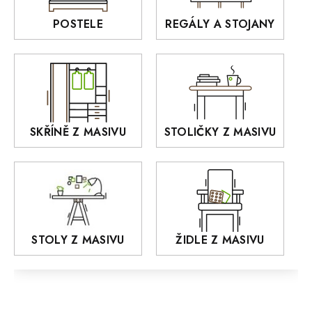
BELLUNO Elegante
Rošty z masivu
POSTELE
REGÁLY A STOJANY
GIALO
Akce
DEJA
OLD STYLE
KANSAS
RETRO
SKŘÍNĚ Z MASIVU
STOLIČKY Z MASIVU
MONET
Praděd
OSLO
AROZZE
STOLY Z MASIVU
ŽIDLE Z MASIVU
MODERN loft
FELIX
MAZE Elite