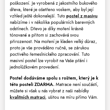
poškození. Je vyrobená z jakostního bukového
dřeva, které je ošetřeno voskem, aby byl její
vzhled ještě dokonalejší. Tuto
p
ostel z masivu
nabízíme i v několika populárních barevných
odstínech. Dřevo je díky moření krásně
tónované a přitom si zachovává svou
přirozenost. Na moření je kladen velký důraz,
proto je vše prováděno ručně, se zárukou
poctivého řemeslnického zpracování. Tuto
masivní postel lze vyrobit na Vaše přání i
jednolůžkovém provedení.
Postel dodáváme spolu s roštem, který je k
této posteli ZDARMA
.
Matrace
není součástí,
m
ůžete si však u nás vybrat z naši nabídky
kvalitních matraci
, ušitou na míru přímo Vám.