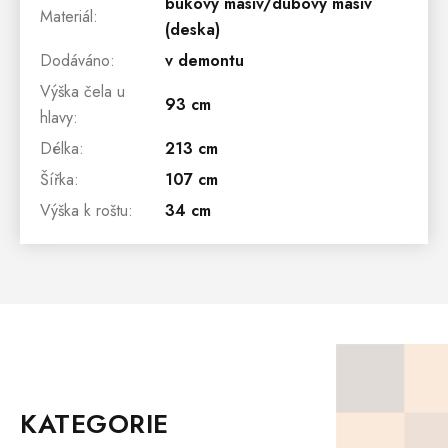
bukový masiv/dubový masiv
Materiál
:
(deska)
Dodáváno
:
v demontu
Výška čela u
93 cm
hlavy
:
Délka
:
213 cm
Šířka
:
107 cm
Výška k roštu
:
34 cm
Z
Á
P
KATEGORIE
A