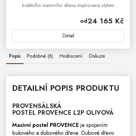
kvalitního masivního dřeva inspirovaná stylem
francouzského provensálského venkova. Masivní
24 165 Kč
od
kredenc PROVENCE je vyrobená z...
Detail
Popis
Podobné (6)
Hodnocení
Diskuze
DETAILNÍ POPIS PRODUKTU
PROVENSÁLSKÁ
POSTEL
PROVENCE
L2P OLIVOVÁ
Masivní postel PROVENCE
je spojením
bukového a dubového dřeva. Dubové dřevo