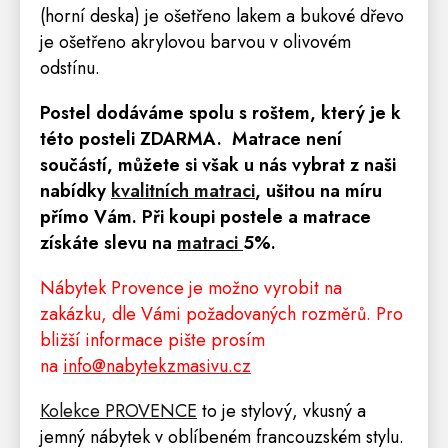
(horní deska) je ošetřeno lakem a bukové dřevo
je ošetřeno akrylovou barvou v olivovém
odstínu.
Postel dodáváme spolu s roštem, který je k
této posteli ZDARMA.
Matrace
není
součástí, m
ůžete si však u nás vybrat z naši
nabídky
kvalitních matraci
, ušitou na míru
přímo Vám.
Při koupi postele a matrace
získáte slevu na
matraci
5
%.
Nábytek Provence je možno vyrobit na
zakázku, dle Vámi požadovaných rozměrů. Pro
bližší informace pište prosím
na
info@nabytekzmasivu.cz
Kolekce PROVENCE
to je stylový, vkusný a
jemný nábytek v oblíbeném francouzském stylu.