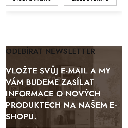
MODERN loft
FELIX
MAZE Elite
KLASIK
BIANCA
ODEBÍRAT NEWSLETTER
BLACK VELVET
METAL
VLOŽTE SVŮJ E-MAIL A MY
BELLUNO grafite
VÁM BUDEME ZASÍLAT
WESTERN
INFORMACE O NOVÝCH
BERLIN
PRODUKTECH NA NAŠEM E-
KOLMAR
SHOPU.
TOSKANIA
LOUISIANA