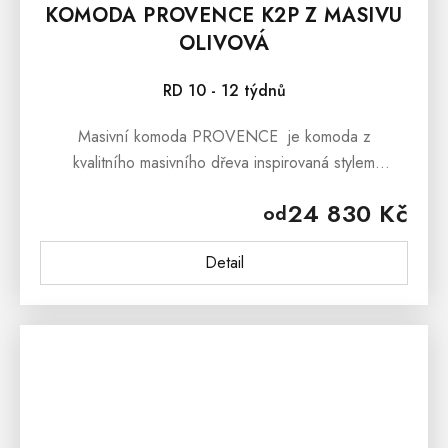
KOMODA PROVENCE K2P Z MASIVU
OLIVOVÁ
RD 10 - 12 týdnů
Masivní komoda PROVENCE je komoda z
kvalitního masivního dřeva inspirovaná stylem
francouzského provensálského venkova. Masivní
24 830 Kč
od
komoda PROVENCE je vyrobená z...
Detail