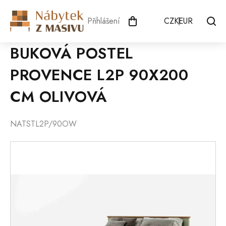
Přejít
na
Přihlášení
CZK
EUR
obsah
BUKOVÁ POSTEL
PROVENCE L2P 90X200
CM OLIVOVÁ
NATSTL2P/90OW