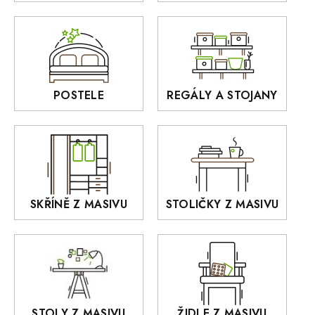
Zrcadla
AUSTIN
Sedací soupravy
BORA
Interiérové osvětlení
BELLUNO Elegante
Rošty z masivu
POSTELE
REGÁLY A STOJANY
GIALO
Akce
DEJA
OLD STYLE
KANSAS
RETRO
SKŘÍNĚ Z MASIVU
STOLIČKY Z MASIVU
MONET
Praděd
OSLO
AROZZE
STOLY Z MASIVU
ŽIDLE Z MASIVU