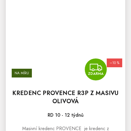
–10 %
ZDA
NA MÍRU
ZDARMA
KREDENC PROVENCE R3P Z MASIVU
OLIVOVÁ
RD 10 - 12 týdnů
Masivní kredenc PROVENCE je kredenc z