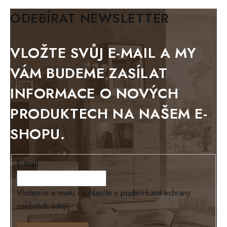
BIANCA
ODEBÍRAT NEWSLETTER
BLACK VELVET
METAL
VLOŽTE SVŮJ E-MAIL A MY
BELLUNO grafite
VÁM BUDEME ZASÍLAT
WESTERN
INFORMACE O NOVÝCH
BERLIN
PRODUKTECH NA NAŠEM E-
KOLMAR
SHOPU.
TOSKANIA
LOUISIANA
E-mail
Tello
Loriano
Vložením e-mailu souhlasíte s
podmínkami ochrany
osobních údajů
EXCLUSIVE