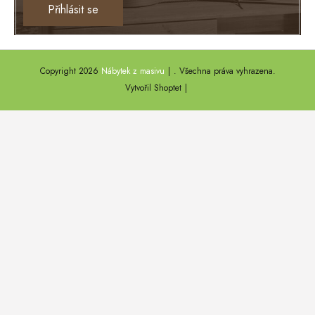
Ontario
Přihlásit se
TEXAS
ANNY
Copyright 2026
Nábytek z masivu
. Všechna práva vyhrazena.
DEL SOL
Vytvořil Shoptet
LOFT HARMONY
FARO II