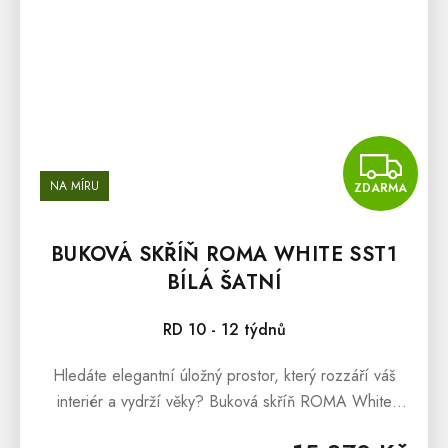
Z
NA MÍRU
ZDARMA
BUKOVÁ SKŘÍŇ ROMA WHITE SST1
BÍLÁ ŠATNÍ
RD 10 - 12 týdnů
Hledáte elegantní úložný prostor, který rozzáří váš
interiér a vydrží věky? Buková skříň ROMA White
SST1 vás okouzlí svým minimalistickým bílým designem