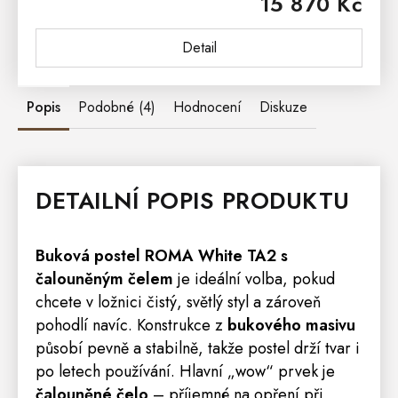
15 870 Kč
a poctivou konstrukcí z...
Detail
Popis
Podobné (4)
Hodnocení
Diskuze
DETAILNÍ POPIS PRODUKTU
Buková
postel
ROMA
White TA2 s
čalouněným čelem
je ideální volba, pokud
chcete v ložnici čistý, světlý styl a zároveň
pohodlí navíc. Konstrukce z
bukového masivu
působí pevně a stabilně, takže postel drží tvar i
po letech používání. Hlavní „wow“ prvek je
čalouněné čelo
– příjemné na opření při