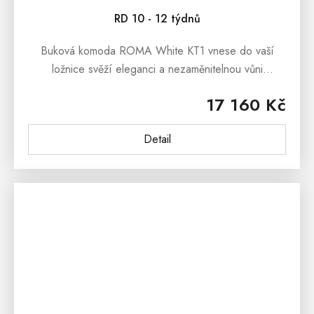
RD 10 - 12 týdnů
Buková komoda ROMA White KT1 vnese do vaší
ložnice svěží eleganci a nezaměnitelnou vůni
poctivého masivu. Díky pevné konstrukci je nejen
17 160 Kč
krásná, ale i vysoce odolná vůči času....
Detail