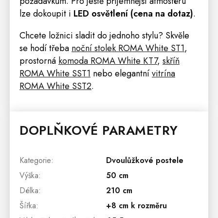
požadavkům. Pro ještě příjemnější atmosféru
lze dokoupit i
LED
osvětlení
(cena na dotaz)
.
Chcete ložnici sladit do jednoho stylu? Skvěle
se hodí třeba
noční stolek ROMA White ST1
,
prostorná
komoda ROMA White KT7
,
skříň
ROMA White SST1
nebo elegantní
vitrína
ROMA White SST2
.
DOPLŇKOVÉ PARAMETRY
Kategorie
:
Dvoulůžkové postele
Výška
:
50 cm
Délka
:
210 cm
Šířka
:
+8 cm k rozměru