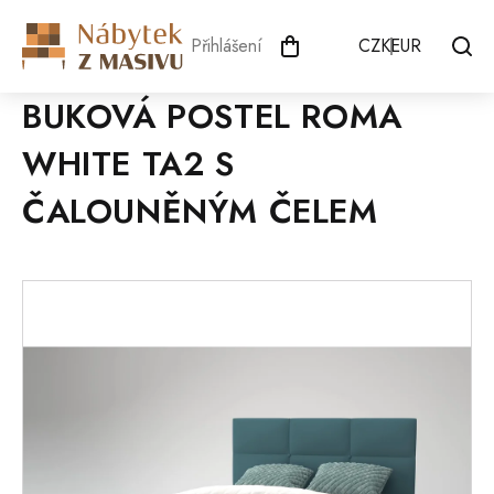
Přejít
na
Přihlášení
CZK
EUR
obsah
BUKOVÁ POSTEL ROMA
WHITE TA2 S
ČALOUNĚNÝM ČELEM