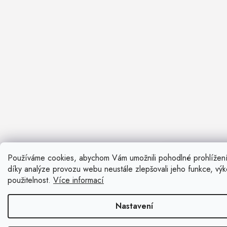
Používáme cookies, abychom Vám umožnili pohodlné prohlížen
Nevíte si ra
díky analýze provozu webu neustále zlepšovali jeho funkce, vý
Rádi vám pora
použitelnost.
Více informací
Zavolat n
Nastavení
Kontaktní fo