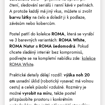
čtení, sledování seriálů i ranní kávě v peřinách.
A protože každý má jiný vkus, můžete si zvolit
barvu látky
na čelo a doladit ji k podlaze,
závěsům nebo kobercům.
Postel patří do kolekce
ROMA
, která se vyrábí
ve 3 barevných variantách:
ROMA White
,
ROMA Natur
a
ROMA šedomodrá
. Pokud
chcete sladěný interiér bez kompromisů,
podívejte se na kompletní nabídku zde:
kolekce
ROMA White
.
Praktické detaily dělají rozdíl:
výška noh 20
cm
usnadní úklid (robotický vysavač má volnou
cestu) a celek působí vzdušně. Rozměry je
možné
vyrobit na míru
, takže postel
přizpůsobíte prostoru i konkrétním