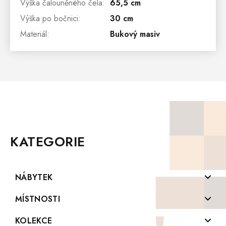
Výška čalouněného čela
:
65,5 cm
Výška po bočnici
:
30 cm
Materiál
:
Bukový masiv
Z
Á
P
KATEGORIE
A
T
Í
NÁBYTEK
Komody z masivu
MÍSTNOSTI
Konferenční stolky z masivu
Koupelny
KOLEKCE