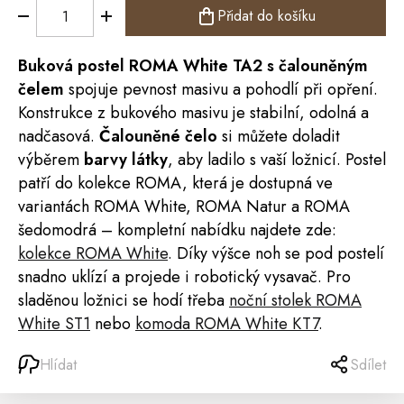
Přidat do košíku
Buková
postel
ROMA
White TA2 s čalouněným
čelem
spojuje pevnost masivu a pohodlí při opření.
Konstrukce z bukového masivu je stabilní, odolná a
nadčasová.
Čalouněné čelo
si můžete doladit
výběrem
barvy látky
, aby ladilo s vaší ložnicí. Postel
patří do kolekce ROMA, která je dostupná ve
variantách ROMA White, ROMA Natur a ROMA
šedomodrá – kompletní nabídku najdete zde:
kolekce ROMA White
. Díky výšce noh se pod postelí
snadno uklízí a projede i robotický vysavač. Pro
sladěnou ložnici se hodí třeba
noční stolek ROMA
White ST1
nebo
komoda ROMA White KT7
.
Hlídat
Sdílet