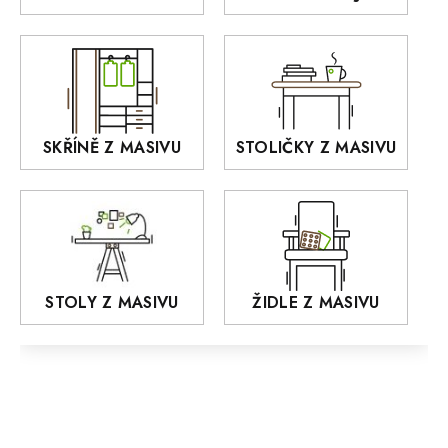
Akce
DEJA
OLD STYLE
KANSAS
RETRO
SKŘÍNĚ Z MASIVU
STOLIČKY Z MASIVU
MONET
Praděd
OSLO
AROZZE
STOLY Z MASIVU
ŽIDLE Z MASIVU
MODERN loft
FELIX
MAZE Elite
KLASIK