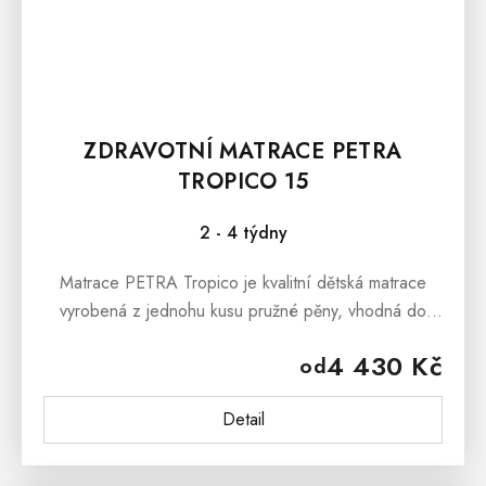
ZDRAVOTNÍ MATRACE PETRA
TROPICO 15
2 - 4 týdny
Matrace PETRA Tropico je kvalitní dětská matrace
vyrobená z jednohu kusu pružné pěny, vhodná do
dětského i studentského pokoje. Matrace PETRA
4 430 Kč
od
Tropico je vhodná do patrové...
Detail