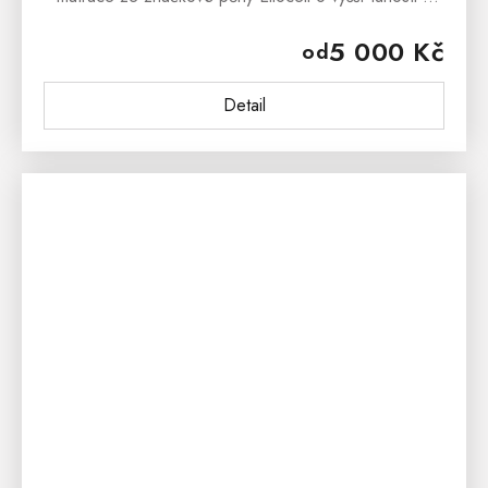
bezproblémové funkčnosti. Vyzónované,
5 000 Kč
od
vyprofilované jádro zaručuje dostatečnou...
Detail