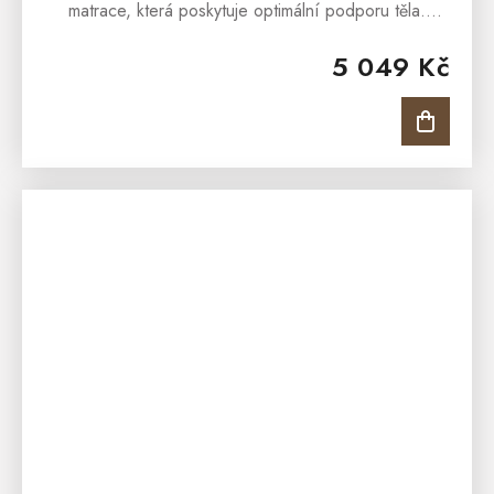
matrace, která poskytuje optimální podporu těla.
Matrace je s jemnou 7 zónovou masážní profilací,
5 049 Kč
která nabídne...