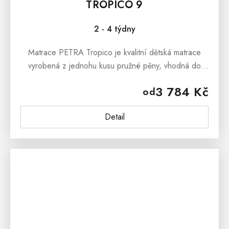
TROPICO 9
2 - 4 týdny
Matrace PETRA Tropico je kvalitní dětská matrace
vyrobená z jednohu kusu pružné pěny, vhodná do
dětského i studentského pokoje. Matrace PETRA
3 784 Kč
od
Tropico je vhodná do patrové...
Detail