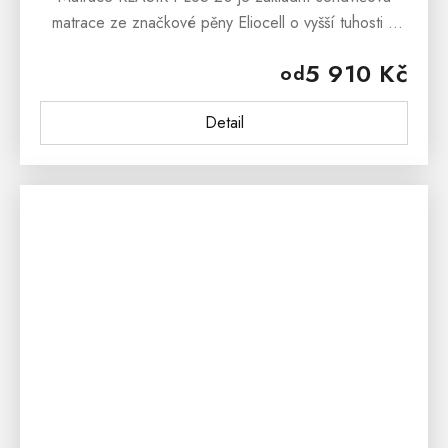
matrace ze značkové pěny Eliocell o vyšší tuhosti a
bezproblémové funkčnosti. Vyzónované,
5 910 Kč
od
vyprofilované jádro zaručuje dostatečnou...
Detail