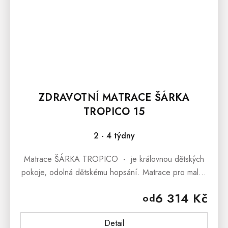
ZDRAVOTNÍ MATRACE ŠÁRKA
TROPICO 15
2 - 4 týdny
Matrace ŠÁRKA TROPICO - je královnou dětských
pokoje, odolná dětskému hopsání. Matrace pro malé i
velké, se vzdušným latexem, pružnou studenou pěnou
6 314 Kč
od
a prošívaným potahem...
Detail