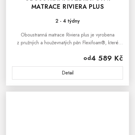
MATRACE RIVIERA PLUS
2 - 4 týdny
Oboustranná matrace Riviera plus je vyrobena
z pružných a houževnatých pěn Flexifoam®, které
zajistí vynikající ortopedické vlastnosti, elasticitu,
4 589 Kč
od
vzdušnost a odolnost.
Detail