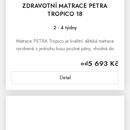
ZDRAVOTNÍ MATRACE PETRA
TROPICO 18
2 - 4 týdny
Matrace PETRA Tropico je kvalitní dětská matrace
vyrobená z jednohu kusu pružné pěny, vhodná do
dětského i studentského pokoje. Matrace PETRA
5 693 Kč
od
Tropico je vhodná do patrové...
Detail