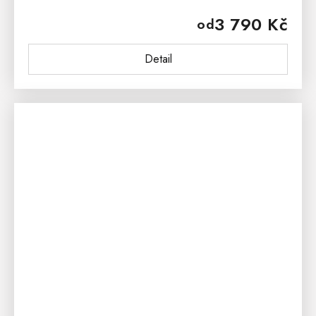
dětského i studentského pokoje. Matrace PETRA
3 790 Kč
od
Tropico je vhodná do patrové...
Detail