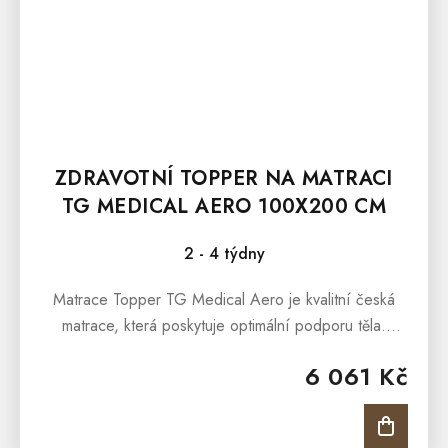
ZDRAVOTNÍ TOPPER NA MATRACI
TG MEDICAL AERO 100X200 CM
2 - 4 týdny
Matrace Topper TG Medical Aero je kvalitní česká
matrace, která poskytuje optimální podporu těla.
Matrace je s jemnou 7 zónovou masážní profilací,
6 061 Kč
která nabídne...