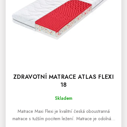
D
U
K
T
Ů
ZDRAVOTNÍ MATRACE ATLAS FLEXI
18
Skladem
Matrace Maxi Flexi je kvalitní česká oboustranná
matrace s tužším pocitem ležení. Matrace je odolná a
maximálně pružná s ortopedickými vlastnostmi...