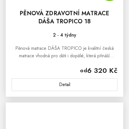
PĚNOVÁ ZDRAVOTNÍ MATRACE
DÁŠA TROPICO 18
2 - 4 týdny
Pěnová matrace DÁŠA TROPICO je kvalitní česká
matrace vhodná pro děti i dopělé, která přináší
pocitově měkké ležení a vynikající ortopedické
6 320 Kč
od
vlastnosti.Pěnová matrace DÁŠA...
Detail