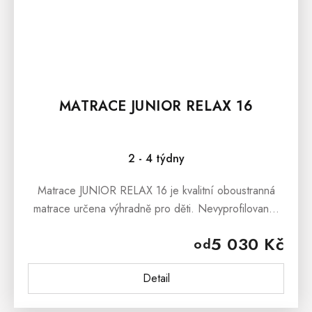
MATRACE JUNIOR RELAX 16
2 - 4 týdny
Matrace JUNIOR RELAX 16 je kvalitní oboustranná
matrace určena výhradně pro děti. Nevyprofilované,
nevyzonované ložné plochy jsou žádoucí právě pro
5 030 Kč
od
děti.Matrace je opatřena...
Detail