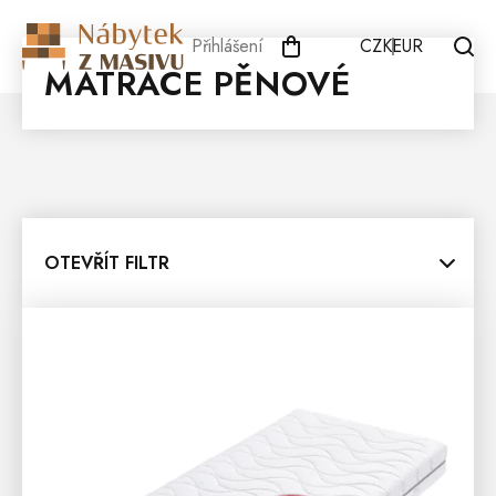
Přejít
na
Přihlášení
CZK
EUR
obsah
MATRACE PĚNOVÉ
OTEVŘÍT FILTR
V
Ý
P
I
S
P
R
O