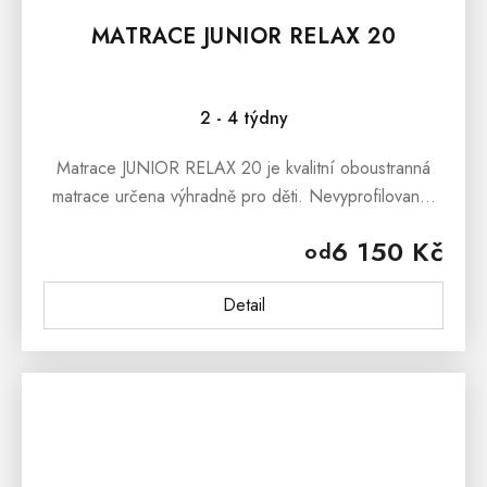
MATRACE JUNIOR RELAX 20
2 - 4 týdny
Matrace JUNIOR RELAX 20 je kvalitní oboustranná
matrace určena výhradně pro děti. Nevyprofilované,
nevyzonované ložné plochy jsou žádoucí právě pro
6 150 Kč
od
děti.Matrace je opatřena...
Detail