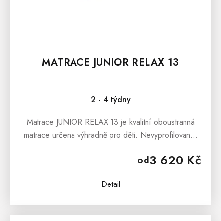
MATRACE JUNIOR RELAX 13
2 - 4 týdny
Matrace JUNIOR RELAX 13 je kvalitní oboustranná
matrace určena výhradně pro děti. Nevyprofilované,
nevyzonované ložné plochy jsou žádoucí právě pro
3 620 Kč
od
děti.Matrace je opatřena...
Detail