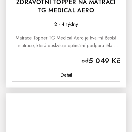
ZDRAVOTNÍ TOPPER NA MATRACI
TG MEDICAL AERO
2 - 4 týdny
Matrace Topper TG Medical Aero je kvalitní česká
matrace, která poskytuje optimální podporu těla.
Matrace je s jemnou 7 zónovou masážní profilací,
5 049 Kč
od
která nabídne...
Detail