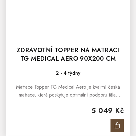
ZDRAVOTNÍ TOPPER NA MATRACI
TG MEDICAL AERO 90X200 CM
2 - 4 týdny
Matrace Topper TG Medical Aero je kvalitní česká
matrace, která poskytuje optimální podporu těla.
Matrace je s jemnou 7 zónovou masážní profilací,
5 049 Kč
která nabídne...