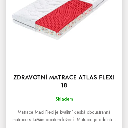
D
U
K
T
Ů
ZDRAVOTNÍ MATRACE ATLAS FLEXI
18
Skladem
Matrace Maxi Flexi je kvalitní česká oboustranná
matrace s tužším pocitem ležení. Matrace je odolná a
maximálně pružná s ortopedickými vlastnostmi...