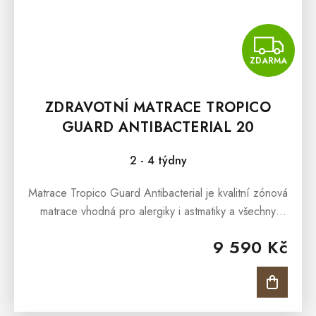
Z
ZDARMA
ZDRAVOTNÍ MATRACE TROPICO
GUARD ANTIBACTERIAL 20
100X200 CM
2 - 4 týdny
Matrace Tropico Guard Antibacterial je kvalitní zónová
matrace vhodná pro alergiky i astmatiky a všechny
věkové kategorie – od dětí, přes dospělé i jako
9 590 Kč
matrace...