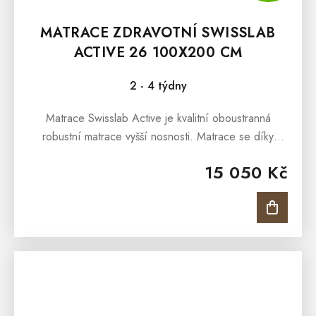
MATRACE ZDRAVOTNÍ SWISSLAB
ACTIVE 26 100X200 CM
2 - 4 týdny
Matrace Swisslab Active je kvalitní oboustranná
robustní matrace vyšší nosnosti. Matrace se díky
paměťové a unikátní GelTouch pěně skvěle
15 050 Kč
přizpůsobuje tělu ve všech...