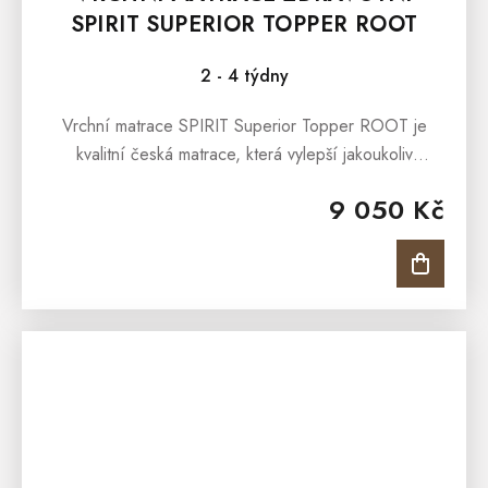
SPIRIT SUPERIOR TOPPER ROOT
100X200 CM
2 - 4 týdny
Vrchní matrace SPIRIT Superior Topper ROOT je
kvalitní česká matrace, která vylepší jakoukoliv
stávající matraci, postel nebo pohovku o pohodlí a
9 050 Kč
oporu. Matrace SPIRIT...