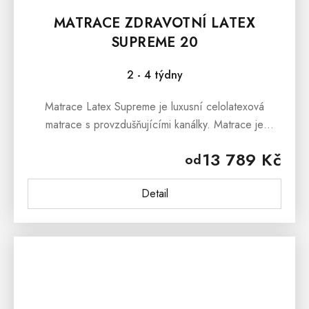
MATRACE ZDRAVOTNÍ LATEX
SUPREME 20
2 - 4 týdny
Matrace Latex Supreme je luxusní celolatexová
matrace s provzdušňujícími kanálky. Matrace je
vhodná pro alergiky i astmatiky a všechny věkové
13 789 Kč
od
kategorie – od dětí,...
Detail