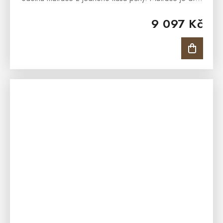
unikátní úpravě povrchu SilverGuard® a pratelnosti
9 097 Kč
na...