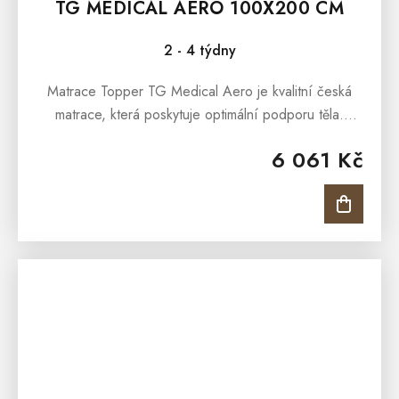
TG MEDICAL AERO 100X200 CM
2 - 4 týdny
Matrace Topper TG Medical Aero je kvalitní česká
matrace, která poskytuje optimální podporu těla.
Matrace je s jemnou 7 zónovou masážní profilací,
6 061 Kč
která nabídne...