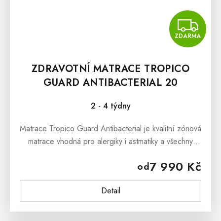
Z
ZDARMA
ZDRAVOTNÍ MATRACE TROPICO
GUARD ANTIBACTERIAL 20
2 - 4 týdny
Matrace Tropico Guard Antibacterial je kvalitní zónová
matrace vhodná pro alergiky i astmatiky a všechny
věkové kategorie – od dětí, přes dospělé i jako
7 990 Kč
od
matrace...
Detail