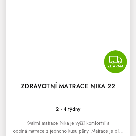
Z
ZDARMA
ZDRAVOTNÍ MATRACE NIKA 22
2 - 4 týdny
Kvalitní matrace Nika je vyšší komfortní a
odolná matrace z jednoho kusu pěny. Matrace je díky