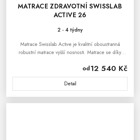
MATRACE ZDRAVOTNÍ SWISSLAB
ACTIVE 26
2 - 4 týdny
Matrace Swisslab Active je kvalitní oboustranná
robustní matrace vyšší nosnosti. Matrace se díky
paměťové a unikátní GelTouch pěně skvěle
12 540 Kč
od
přizpůsobuje tělu ve všech...
Detail