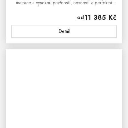
matrace s vysokou pružností, nosností a perfektní
vzdušností. Matrace je s ortopedickými vlastnostmi,
11 385 Kč
od
která nabídne...
Detail