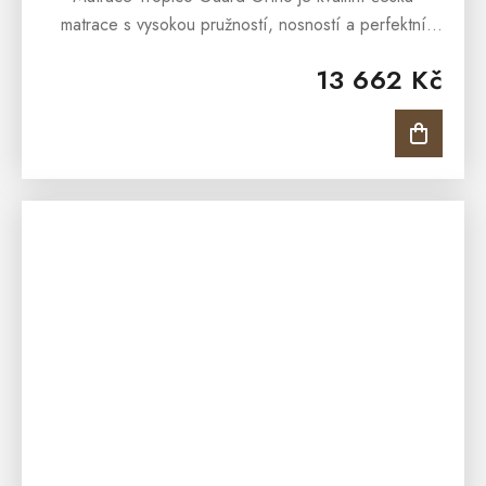
matrace s vysokou pružností, nosností a perfektní
vzdušností. Matrace je s ortopedickými vlastnostmi,
13 662 Kč
která nabídne...