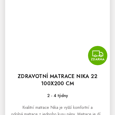
Z
ZDARMA
ZDRAVOTNÍ MATRACE NIKA 22
100X200 CM
2 - 4 týdny
Kvalitní matrace Nika je vyšší komfortní a
odolná matrace z jednoho kusu pěny. Matrace je díky