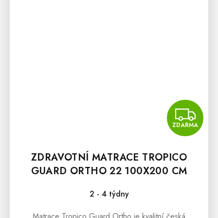
Z
ZDARMA
ZDRAVOTNÍ MATRACE TROPICO
GUARD ORTHO 22 100X200 CM
2 - 4 týdny
Matrace Tropico Guard Ortho je kvalitní česká