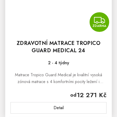
Z
ZDARMA
ZDRAVOTNÍ MATRACE TROPICO
GUARD MEDICAL 24
2 - 4 týdny
Matrace Tropico Guard Medical je kvalitní vysoká
zónová matrace s 4 komfortními pocity ležení i
zdravotní profilací na obou stranách. Matrace
12 271 Kč
od
je odolná a...
Detail