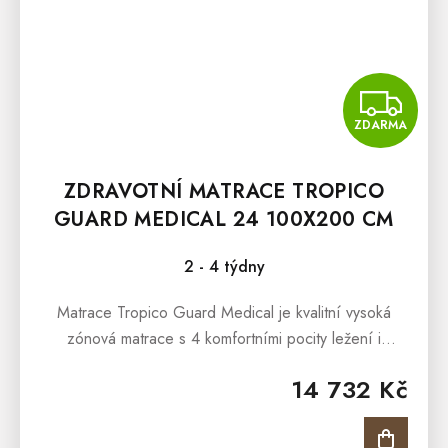
Z
ZDARMA
ZDRAVOTNÍ MATRACE TROPICO
GUARD MEDICAL 24 100X200 CM
2 - 4 týdny
Matrace Tropico Guard Medical je kvalitní vysoká
zónová matrace s 4 komfortními pocity ležení i
zdravotní profilací na obou stranách. Matrace
14 732 Kč
je odolná a...