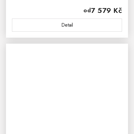
unikátní úpravě povrchu SilverGuard® a pratelnosti
7 579 Kč
od
na...
Detail