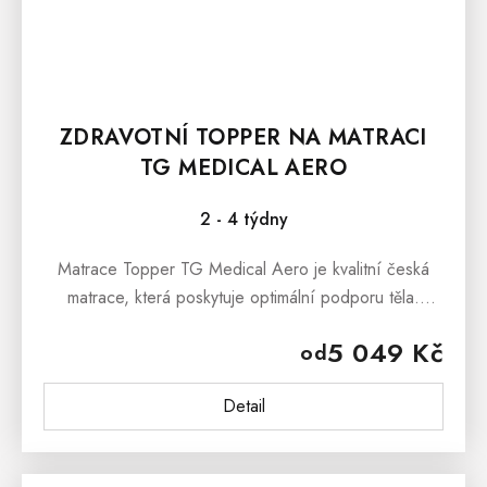
ZDRAVOTNÍ TOPPER NA MATRACI
TG MEDICAL AERO
2 - 4 týdny
Matrace Topper TG Medical Aero je kvalitní česká
matrace, která poskytuje optimální podporu těla.
Matrace je s jemnou 7 zónovou masážní profilací,
5 049 Kč
od
která nabídne...
Detail