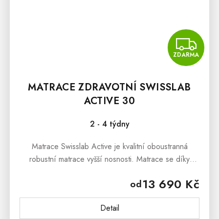
Z
ZDARMA
MATRACE ZDRAVOTNÍ SWISSLAB
ACTIVE 30
2 - 4 týdny
Matrace Swisslab Active je kvalitní oboustranná
robustní matrace vyšší nosnosti. Matrace se díky
paměťové a unikátní GelTouch pěně skvěle
13 690 Kč
od
přizpůsobuje tělu ve všech...
Detail