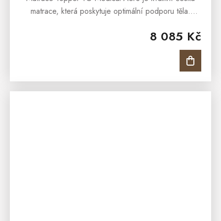
matrace, která poskytuje optimální podporu těla.
Matrace je s jemnou 7 zónovou masážní profilací,
8 085 Kč
která nabídne...