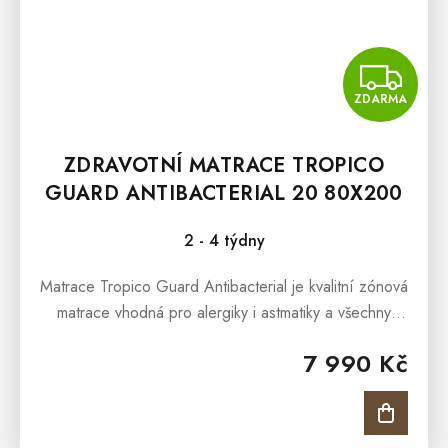
Z
ZDARMA
ZDRAVOTNÍ MATRACE TROPICO
GUARD ANTIBACTERIAL 20 80X200
CM
2 - 4 týdny
Matrace Tropico Guard Antibacterial je kvalitní zónová
matrace vhodná pro alergiky i astmatiky a všechny
věkové kategorie – od dětí, přes dospělé i jako
7 990 Kč
matrace...