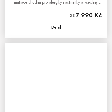
matrace vhodná pro alergiky i astmatiky a všechny
věkové kategorie – od dětí, přes dospělé i jako
7 990 Kč
od
matrace...
Detail