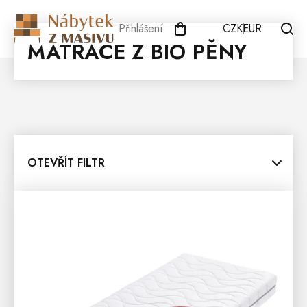
Přejít
na
Přihlášení
CZK
EUR
obsah
MATRACE Z BIO PĚNY
OTEVŘÍT FILTR
V
Ý
P
I
S
P
R
O