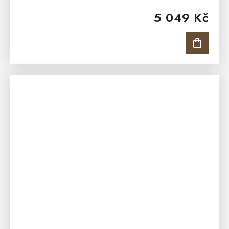
Matrace je s jemnou 7 zónovou masážní profilací,
5 049 Kč
která nabídne...