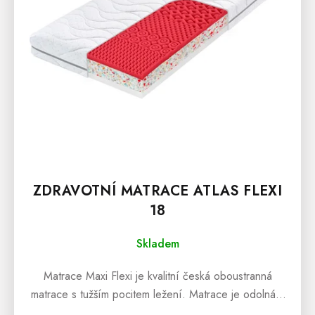
D
U
K
T
Ů
ZDRAVOTNÍ MATRACE ATLAS FLEXI
18
Skladem
Matrace Maxi Flexi je kvalitní česká oboustranná
matrace s tužším pocitem ležení. Matrace je odolná a
maximálně pružná s ortopedickými vlastnostmi...