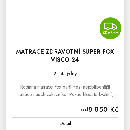
Z
ZDARMA
MATRACE ZDRAVOTNÍ SUPER FOX
VISCO 24
2 - 4 týdny
Rodinná matrace Fox patři mezi nejoblíbenější
matrace našich zákazníků. Pokud hledáte kvalitní,
českou a cenově dostupnou matraci s vynikajícími
8 850 Kč
od
ortopedickými vlastnostmi,...
Detail