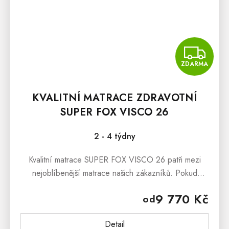
Z
ZDARMA
KVALITNÍ MATRACE ZDRAVOTNÍ
SUPER FOX VISCO 26
2 - 4 týdny
Kvalitní matrace SUPER FOX VISCO 26 patři mezi
nejoblíbenější matrace našich zákazníků. Pokud
hledáte českou kvalitní matraci s vynikajícími
9 770 Kč
od
ortopedickými vlastnostmi, tak již...
Detail