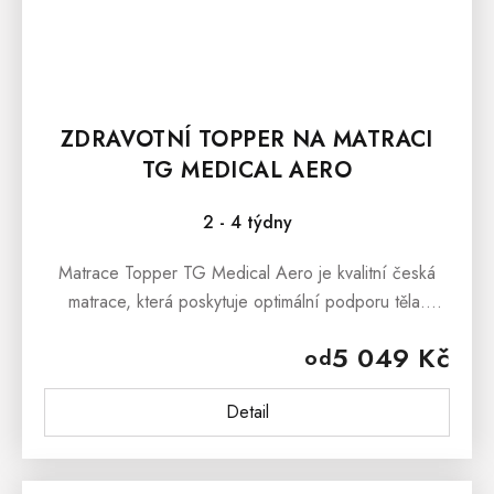
ZDRAVOTNÍ TOPPER NA MATRACI
TG MEDICAL AERO
2 - 4 týdny
Matrace Topper TG Medical Aero je kvalitní česká
matrace, která poskytuje optimální podporu těla.
Matrace je s jemnou 7 zónovou masážní profilací,
5 049 Kč
od
která nabídne...
Detail