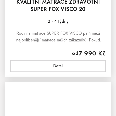
KVALITNÍ MATRACE ZDRAVOTNÍ
SUPER FOX VISCO 20
2 - 4 týdny
Rodinná matrace SUPER FOX VISCO patři mezi
nejoblíbenější matrace našich zákazníků. Pokud
hledáte kvalitní, českou a cenově dostupnou matraci
7 990 Kč
od
s vynikajícími ortopedickými...
Detail