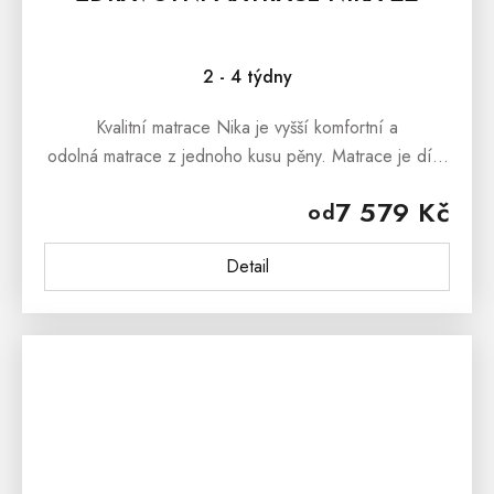
2 - 4 týdny
Kvalitní matrace Nika je vyšší komfortní a
odolná matrace z jednoho kusu pěny. Matrace je díky
unikátní úpravě povrchu SilverGuard® a pratelnosti
7 579 Kč
od
na...
Detail