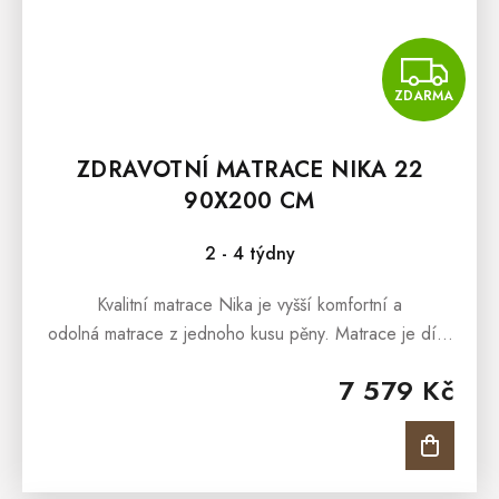
Z
ZDARMA
ZDRAVOTNÍ MATRACE NIKA 22
90X200 CM
2 - 4 týdny
Kvalitní matrace Nika je vyšší komfortní a
odolná matrace z jednoho kusu pěny. Matrace je díky
unikátní úpravě povrchu SilverGuard® a pratelnosti
7 579 Kč
na...