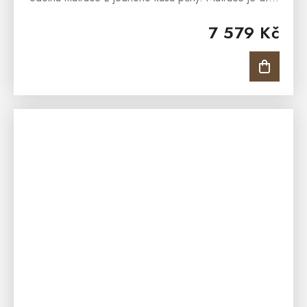
unikátní úpravě povrchu SilverGuard® a pratelnosti
7 579 Kč
na...