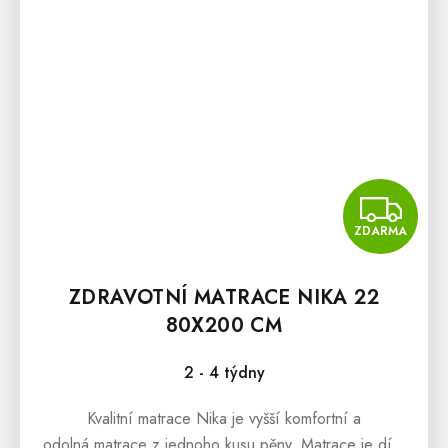
Z
ZDARMA
ZDRAVOTNÍ MATRACE NIKA 22
80X200 CM
2 - 4 týdny
Kvalitní matrace Nika je vyšší komfortní a
odolná matrace z jednoho kusu pěny. Matrace je díky