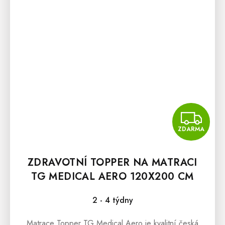
Z
ZDARMA
ZDRAVOTNÍ TOPPER NA MATRACI
TG MEDICAL AERO 120X200 CM
2 - 4 týdny
Matrace Topper TG Medical Aero je kvalitní česká