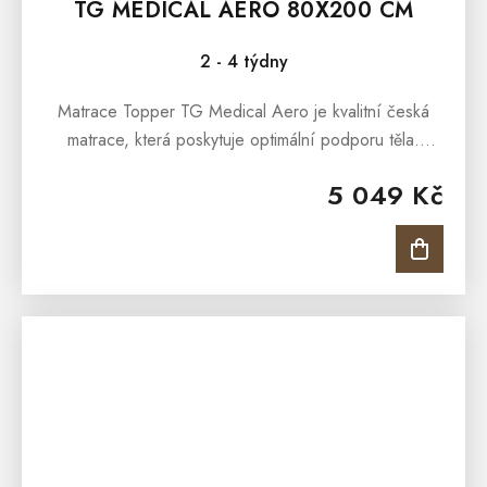
TG MEDICAL AERO 80X200 CM
2 - 4 týdny
Matrace Topper TG Medical Aero je kvalitní česká
matrace, která poskytuje optimální podporu těla.
Matrace je s jemnou 7 zónovou masážní profilací,
5 049 Kč
která nabídne...