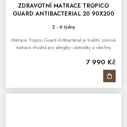
ZDRAVOTNÍ MATRACE TROPICO
GUARD ANTIBACTERIAL 20 90X200
CM
2 - 4 týdny
Matrace Tropico Guard Antibacterial je kvalitní zónová
matrace vhodná pro alergiky i astmatiky a všechny
věkové kategorie – od dětí, přes dospělé i jako
7 990 Kč
matrace...