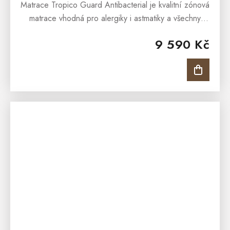
Matrace Tropico Guard Antibacterial je kvalitní zónová
matrace vhodná pro alergiky i astmatiky a všechny
věkové kategorie – od dětí, přes dospělé i jako
9 590 Kč
matrace...