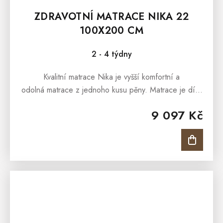
ZDRAVOTNÍ MATRACE NIKA 22
100X200 CM
2 - 4 týdny
Kvalitní matrace Nika je vyšší komfortní a
odolná matrace z jednoho kusu pěny. Matrace je díky
unikátní úpravě povrchu SilverGuard® a pratelnosti
9 097 Kč
na...