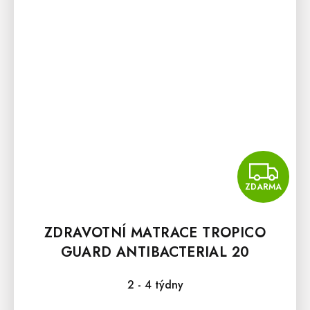
Z
ZDARMA
ZDRAVOTNÍ MATRACE TROPICO
GUARD ANTIBACTERIAL 20
100X200 CM
2 - 4 týdny