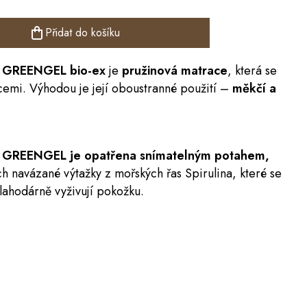
Přidat do košíku
GREENGEL bio-ex
je
pružinová matrace
, která se
emi. Výhodou je její oboustranné použití –
měkčí a
ce GREENGEL je opatřena snímatelným potahem,
h navázané výtažky z mořských řas Spirulina, které se
lahodárně vyživují pokožku.