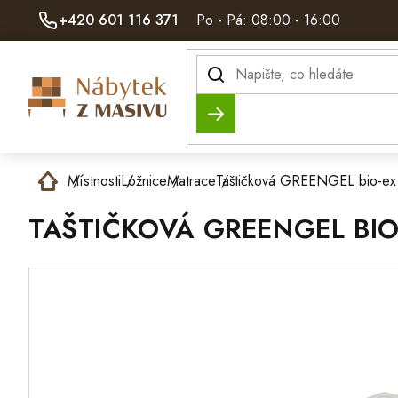
Přejít
+420 601 116 371
Po - Pá: 08:00 - 16:00
na
obsah
Hledat
Domů
Místnosti
Ložnice
Matrace
Taštičková GREENGEL bio-ex
TAŠTIČKOVÁ GREENGEL BIO