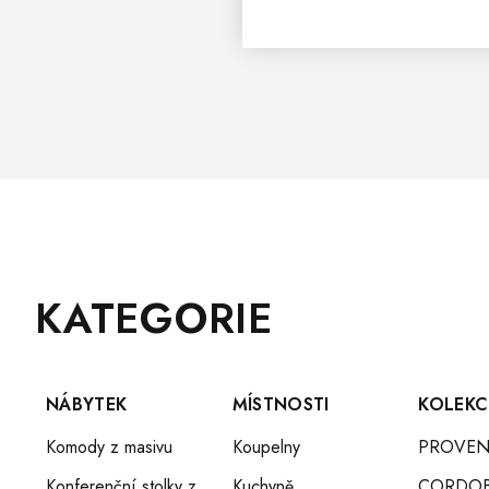
Z
Přeskočit
KATEGORIE
Á
kategorie
P
A
T
NÁBYTEK
MÍSTNOSTI
KOLEKC
Í
Komody z masivu
Koupelny
PROVEN
Konferenční stolky z
Kuchyně
CORDO