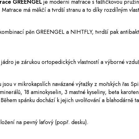
matrace GREENGEL
je moderní matrace s taštičkovou pruži
Matrace má měkčí a tvrdší stranu a to díky rozdílným vlas
a kombinací pěn GREENGEL a NIHTFLY, tvrdší pak antibakt
ádro je zárukou ortopedických vlastností a výborné vzduš
 jsou v mikrokapslích navázané výtažky z mořských řas Spir
minerálů, 18 aminokyselin, 3 mastné kyseliny, beta karoten
. Během spánku dochází k jejich uvolňování a blahodárně ta
ložení na pevný laťový (popř. desku).