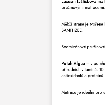
Luxusní taštičková 
pružinovými matracemi. 
Měkčí strana je tvořen
SANITIZED.
Sedmizónové pružinové j
Potah Algua
– v potahu
přírodních vitamínů, 10 
antioxidantů a proteinů
Matrace je ideální pro u