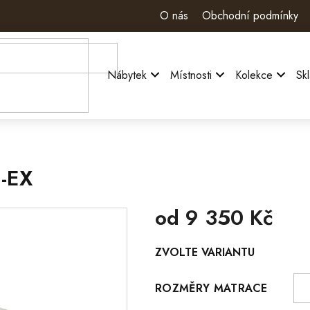
O nás
Obchodní podmínky
Nábytek
Místnosti
Kolekce
Sk
-EX
od
9 350 Kč
Měrná
ZVOLTE VARIANTU
cena:
ROZMĚRY MATRACE