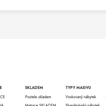
E
SKLADEM
TYPY MASIVU
CE
Postele skladem
Voskovaný nábytek
BA
Matrace SKLADEM
Skandinávský nábytek