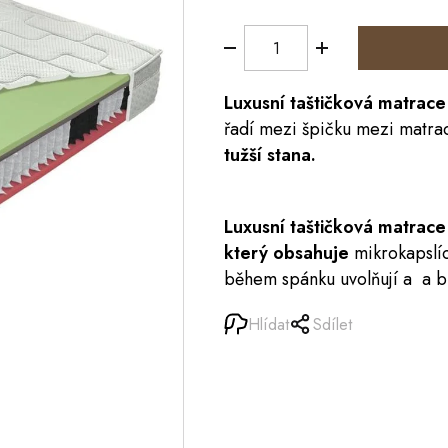
Luxusní taštičková
matrace
řadí mezi špičku mezi matrac
tužší stana.
Luxusní taštičková matra
který obsahuje
mikrokapslíc
během spánku uvolňují a a b
Hlídat
Sdílet