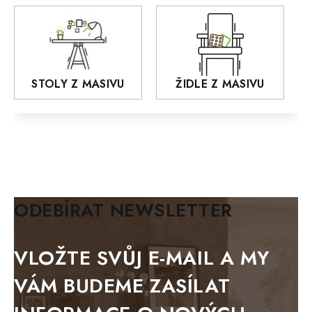
Praděd
OSLO
AROZZE
STOLY Z MASIVU
ŽIDLE Z MASIVU
MODERN loft
FELIX
MAZE Elite
KLASIK
BIANCA
ODEBÍRAT NEWSLETTER
BLACK VELVET
METAL
VLOŽTE SVŮJ E-MAIL A MY
BELLUNO grafite
VÁM BUDEME ZASÍLAT
WESTERN