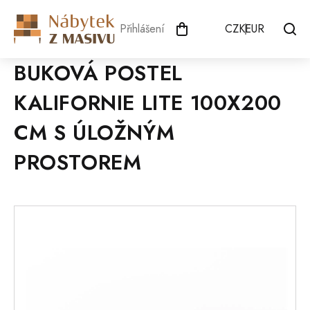
Přejít
na
Přihlášení
CZK
EUR
obsah
BUKOVÁ POSTEL
KALIFORNIE LITE 100X200
CM S ÚLOŽNÝM
PROSTOREM