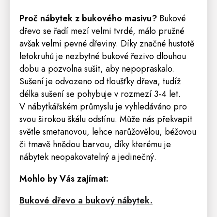
Proč nábytek z bukového masivu?
Bukové
dřevo se řadí mezí velmi tvrdé, málo pružné
avšak velmi pevné dřeviny. Díky značné hustotě
letokruhů je nezbytné bukové řezivo dlouhou
dobu a pozvolna sušit, aby nepopraskalo.
Sušení je odvozeno od tloušťky dřeva, tudíž
délka sušení se pohybuje v rozmezí 3-4 let.
V nábytkářském průmyslu je vyhledáváno pro
svou širokou škálu odstínu. Může nás překvapit
světle smetanovou, lehce narůžovělou, béžovou
či tmavě hnědou barvou, díky kterému je
nábytek neopakovatelný a jedinečný.
Mohlo by Vás zajímat:
Bukové dřevo a bukový nábytek.