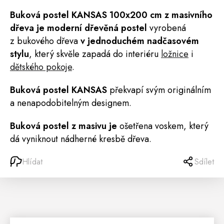
Buková
postel
KANSAS
100x200 cm z masivního
dřeva je moderní dřevěná postel
vyrobená
z bukového dřeva
v jednoduchém nadčasovém
stylu
, který skvěle zapadá do interiéru
ložnice
i
dětského pokoje
.
Buková postel KANSAS
překvapí svým originálním
a nenapodobitelným designem.
Buková postel z masivu je
ošetřena voskem, který
dá vyniknout nádherné kresbě dřeva.
Hlídat
Sdílet