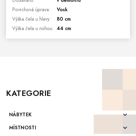
Dodáváno
:
v demontu
Povrchová úprava
:
Vosk
Výška čela u hlavy
:
80 cm
Výška čela u nohou
:
44 cm
Z
Á
P
KATEGORIE
A
T
Í
NÁBYTEK
Komody z masivu
MÍSTNOSTI