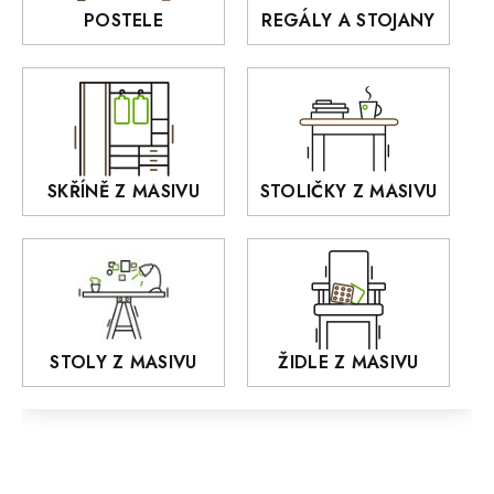
Rošty z masivu
POSTELE
REGÁLY A STOJANY
GIALO
Akce
DEJA
OLD STYLE
KANSAS
RETRO
SKŘÍNĚ Z MASIVU
STOLIČKY Z MASIVU
MONET
Praděd
OSLO
AROZZE
STOLY Z MASIVU
ŽIDLE Z MASIVU
MODERN loft
FELIX
MAZE Elite