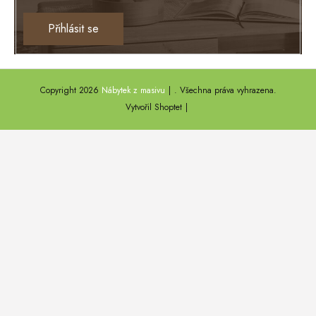
Ontario
Přihlásit se
TEXAS
ANNY
Copyright 2026
Nábytek z masivu
. Všechna práva vyhrazena.
DEL SOL
Vytvořil Shoptet
LOFT HARMONY
FARO II