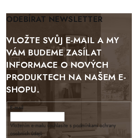
KLASIK
BIANCA
ODEBÍRAT NEWSLETTER
BLACK VELVET
METAL
VLOŽTE SVŮJ E-MAIL A MY
BELLUNO grafite
VÁM BUDEME ZASÍLAT
WESTERN
INFORMACE O NOVÝCH
BERLIN
PRODUKTECH NA NAŠEM E-
KOLMAR
SHOPU.
TOSKANIA
LOUISIANA
E-mail
Tello
Loriano
Vložením e-mailu souhlasíte s
podmínkami ochrany
osobních údajů
EXCLUSIVE