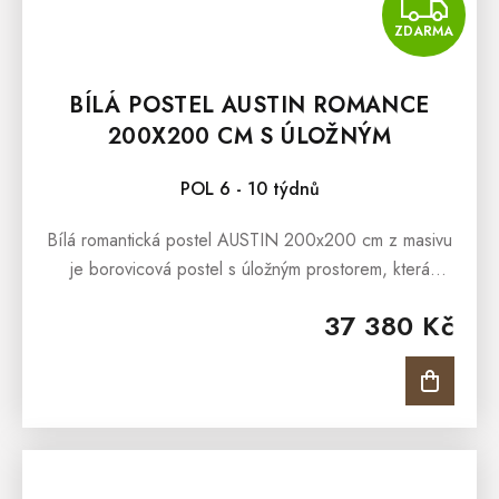
Z
ZDARMA
BÍLÁ POSTEL AUSTIN ROMANCE
200X200 CM S ÚLOŽNÝM
PROSTOREM
POL 6 - 10 týdnů
Bílá romantická postel AUSTIN 200x200 cm z masivu
je borovicová postel s úložným prostorem, která
prezentuje oblíbený romantický styl bydlení.
37 380 Kč
Romantickou podobu postele...