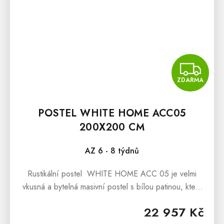
Z
ZDARMA
POSTEL WHITE HOME ACC05
200X200 CM
AZ 6 - 8 týdnů
Rustikální postel WHITE HOME ACC 05 je velmi
vkusná a bytelná masivní postel s bílou patinou, která
potěší nejen všechny milovníky nábytku ve stylu
22 957 Kč
francouzského...