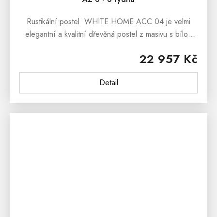
Rustikální postel WHITE HOME ACC 04 je velmi
elegantní a kvalitní dřevěná postel z masivu s bílou
patinou, která bude výbornou volbou do interiéru
22 957 Kč
každé ložnice.Rustikální...
Detail