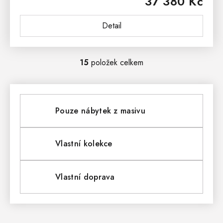
37 380 Kč
Romantickou podobu postele dokresluje...
Detail
15
položek celkem
O
V
L
Pouze nábytek z masivu
Á
D
Vlastní kolekce
A
Vlastní doprava
C
Í
P