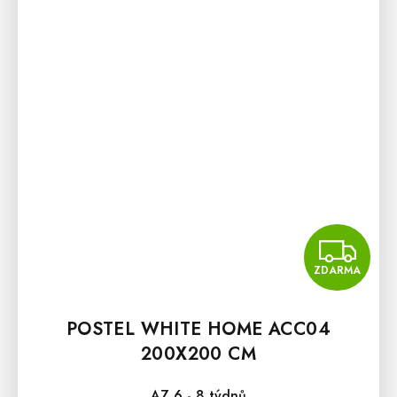
Z
ZDARMA
POSTEL WHITE HOME ACC04
200X200 CM
AZ 6 - 8 týdnů