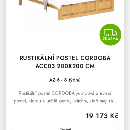
Z
ZDARMA
RUSTIKÁLNÍ POSTEL CORDOBA
ACC03 200X200 CM
AZ 6 - 8 týdnů
Rustikální postel CORDOBA je stylová dřevěná
postel, kterou si určitě zamilují všichni, kteří mají rádi
opravdu kvalitní dřevěný nábytek.Rustikální postel
19 173 Kč
CORDOBA je vyrobená z...
Detail