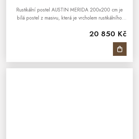
Rustikální postel AUSTIN MERIDA 200x200 cm je
bílá postel z masivu, která je vrcholem rustikálního
nadčasového stylu. Postel se může pyšnit nádherným
20 850 Kč
frézováním, které ozdobí...