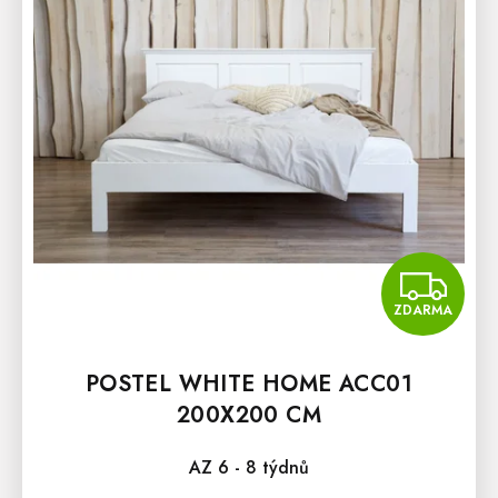
Z
ZDARMA
POSTEL WHITE HOME ACC01
200X200 CM
AZ 6 - 8 týdnů