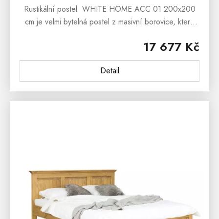
Rustikální postel WHITE HOME ACC 01 200x200
cm je velmi bytelná postel z masivní borovice, která
bude nádherným exemplářem Vaší rustikální ložnice,
17 677 Kč
dětského i studentského...
Detail