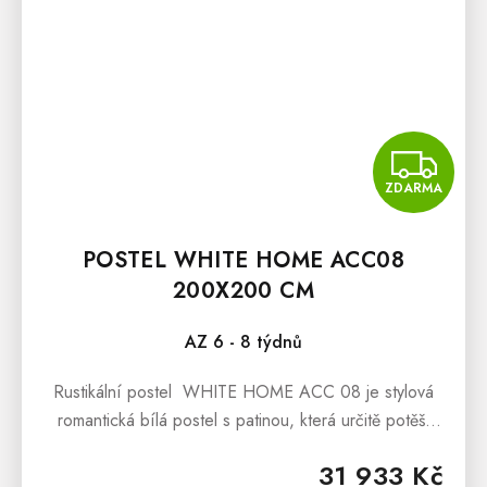
Z
ZDARMA
POSTEL WHITE HOME ACC08
200X200 CM
AZ 6 - 8 týdnů
Rustikální postel WHITE HOME ACC 08 je stylová
romantická bílá postel s patinou, která určitě potěší
všechny nadšence pro selský nábytek, či nábytek v
31 933 Kč
romantickém duchu...