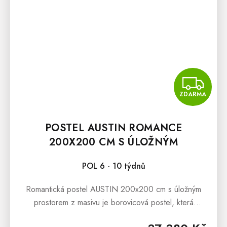
Z
ZDARMA
POSTEL AUSTIN ROMANCE
200X200 CM S ÚLOŽNÝM
PROSTOREM
POL 6 - 10 týdnů
Romantická postel AUSTIN 200x200 cm s úložným
prostorem z masivu je borovicová postel, která
prezentuje oblíbený romantický styl bydlení.