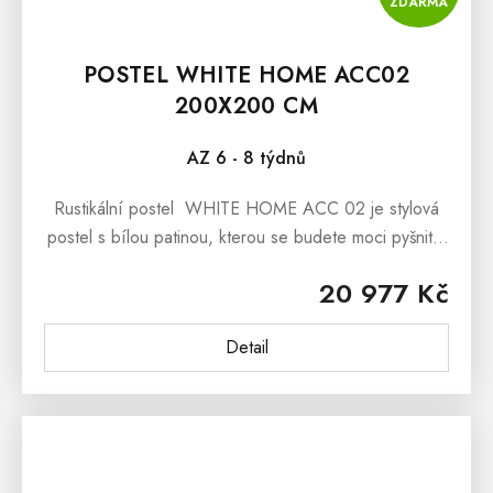
ZDARMA
POSTEL WHITE HOME ACC02
200X200 CM
AZ 6 - 8 týdnů
Rustikální postel WHITE HOME ACC 02 je stylová
postel s bílou patinou, kterou se budete moci pyšnit v
nejen interiérech ve stylu Provence.Rustikální postel
20 977 Kč
WHITE HOME ACC 02...
Detail