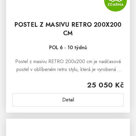
ZDARMA
POSTEL Z MASIVU RETRO 200X200
CM
POL 6 - 10 týdnů
Postel z masivu RETRO 200x200 cm je nadčasová
postel v oblíbeném retro stylu, která je vyrobená z
masivního bukového dřeva. Retro nábytek je nejen
25 050 Kč
funkční, ale také krásný a...
Detail