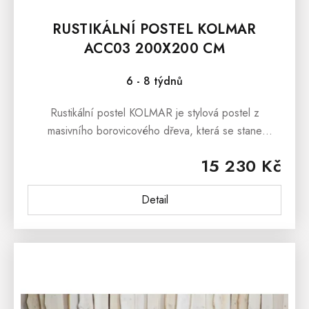
RUSTIKÁLNÍ POSTEL KOLMAR
ACC03 200X200 CM
6 - 8 týdnů
Rustikální postel KOLMAR je stylová postel z
masivního borovicového dřeva, která se stane
dominantou každé ložnice.Kolekce
15 230 Kč
KOLMAR představuje nábytek inspirovaný
skandinávským...
Detail