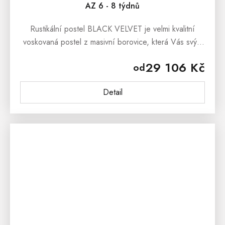
AZ 6 - 8 týdnů
Rustikální postel BLACK VELVET je velmi kvalitní
voskovaná postel z masivní borovice, která Vás svým
originálním designem přenese do poklidného
29 106 Kč
od
venkovského prostředí a vzpomínek...
Detail