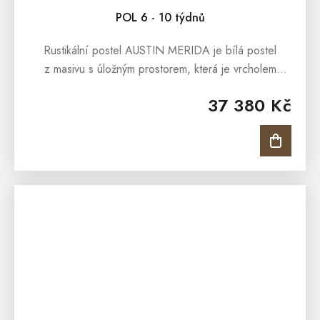
POL 6 - 10 týdnů
Rustikální postel AUSTIN MERIDA je bílá postel
z masivu s úložným prostorem, která je vrcholem
rustikálního nadčasového stylu. Postel se může pyšnit
37 380 Kč
nádherným frézováním, které...