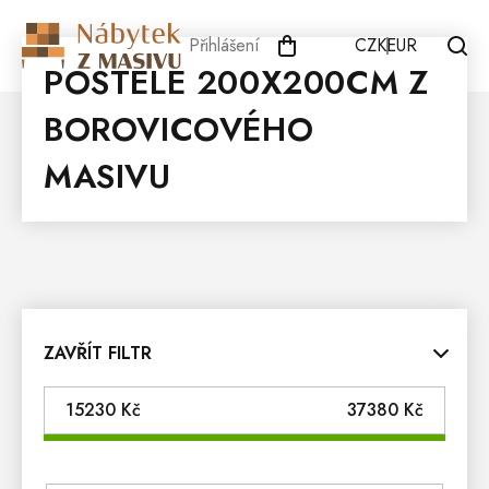
Přejít
na
Přihlášení
CZK
EUR
obsah
POSTELE 200X200CM Z
BOROVICOVÉHO
MASIVU
ZAVŘÍT FILTR
15230
Kč
37380
Kč