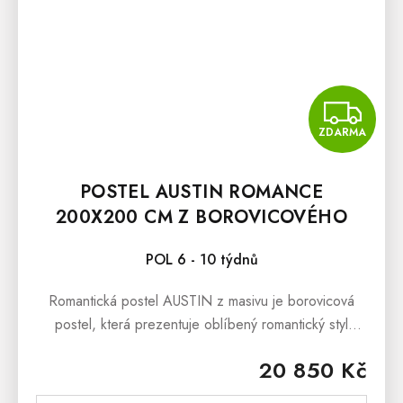
Z
ZDARMA
POSTEL AUSTIN ROMANCE
200X200 CM Z BOROVICOVÉHO
MASIVU
POL 6 - 10 týdnů
Romantická postel AUSTIN z masivu je borovicová
postel, která prezentuje oblíbený romantický styl
bydlení. Romantickou podobu postele dokresluje
20 850 Kč
ozdobné frézování na rámu...